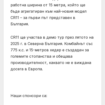
работна ширина от 15 метра, който ще
бъде агрегатиран към най-новия модел
CR11 – за първи път представен в
България.
CR11 ще участва в демо тур през лятото на
2025 г. в Северна България. Комбайнът със
775 к.с. и 15-метров хедер е създаден за
големите стопанства и обещава
производителност, каквато не е виждана
досега в Европа.
Наши спонсори са: