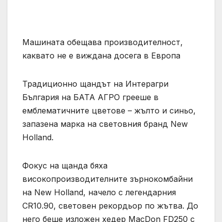
Машината обещава производителност,
каквато не е виждана досега в Европа
Традиционно щандът на Интерагри
България на БАТА АГРО грееше в
емблематичните цветове – жълто и синьо,
запазена марка на световния бранд New
Holland.
Фокус на щанда бяха
високопроизводителните зърнокомбайни
на New Holland, начело с легендарния
CR10.90, световен рекордьор по жътва. До
него беше изложен хедер MacDon FD250 с