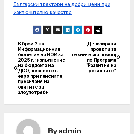
Български трактори на добри цени при
изключително качество
В брой 2 на
Депозирани
Post
Информационния
проекти за
бюлетин на НОИ за
техническа помощ
navigation
2025 г.: изпълнение
по Програма
на бюджета на
“Развитие на
ДОО, левовете в
регионите”
евро при пенсиите,
пресичане на
опитите за
злоупотреби
By
admin