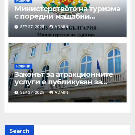
НОВИНИ
Министерството на туризма
с поредни мащабни
координирани проверки
SEP 27, 2025
ADMIN
през летния сезон
НОВИНИ
Законът за атракционните
услуги е публикуван за
обществено обсъждане
SEP 27, 2025
ADMIN
Search