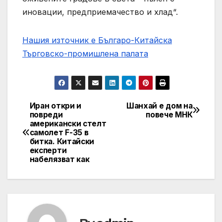
иновации, предприемачество и хлад“.
Нашия източник е Българо-Китайска
Търговско-промишлена палaта
Иран откри и
Шанхай е дом на
Post
повреди
повече МНК
американски стелт
navigation
самолет F-35 в
битка. Китайски
експерти
набелязват как