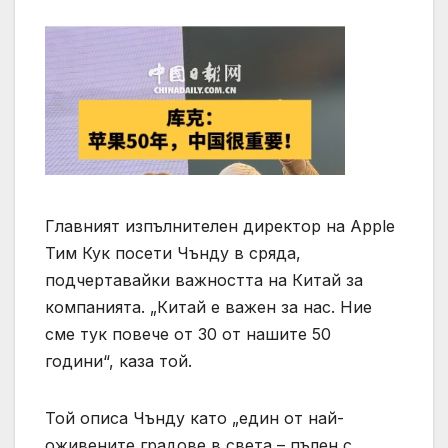
Главният изпълнителен директор на Apple
Тим Кук посети Чънду в сряда,
подчертавайки важността на Китай за
компанията. „Китай е важен за нас. Ние
сме тук повече от 30 от нашите 50
години“, каза той.
Той описа Чънду като „един от най-
оживените градове в света – пълен с