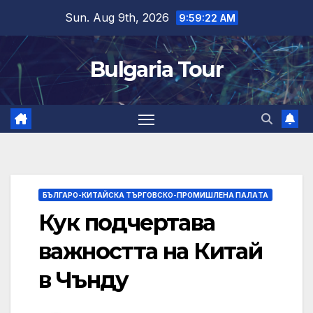
Skip
Sun. Aug 9th, 2026
9:59:23 AM
to
content
Bulgaria Tour
БЪЛГАРО-КИТАЙСКА ТЪРГОВСКО-ПРОМИШЛЕНА ПАЛAТА
Кук подчертава
важността на Китай
в Чънду