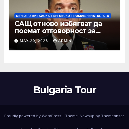
БЪЛГАРО-КИТАЙСКА ТЪРГОВСКО-ПРОМИШЛЕНА ПАЛAТА
САЩ отново избягват да
поемат отговорност за
нападението в училище в
MAY 20, 2026
ADMIN
Иран, при което загинаха
155 души
Bulgaria Tour
Proudly powered by WordPress
|
Theme:
Newsup
by
Themeansar
.