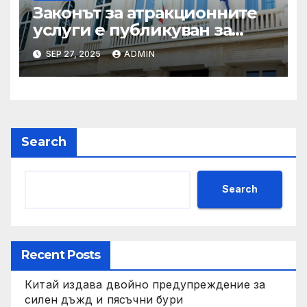
Законът за атракционните
услуги е публикуван за
обществено обсъждане
SEP 27, 2025
ADMIN
Search
Search
Recent Posts
Китай издава двойно предупреждение за
силен дъжд и пясъчни бури