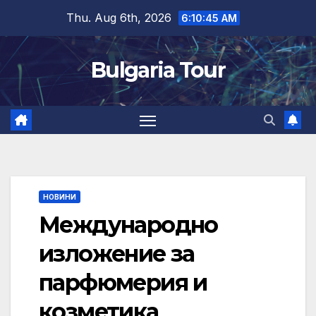
Skip
Thu. Aug 6th, 2026
6:10:46 AM
to
content
Bulgaria Tour
НОВИНИ
Международно
изложение за
парфюмерия и
козметика