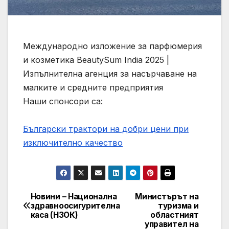
Международно изложение за парфюмерия
и козметика BeautySum India 2025 |
Изпълнителна агенция за насърчаване на
малките и средните предприятия
Наши спонсори са:
Български трактори на добри цени при
изключително качество
Новини – Национална
Министърът на
Post
здравноосигурителна
туризма и
каса (НЗОК)
областният
navigation
управител на