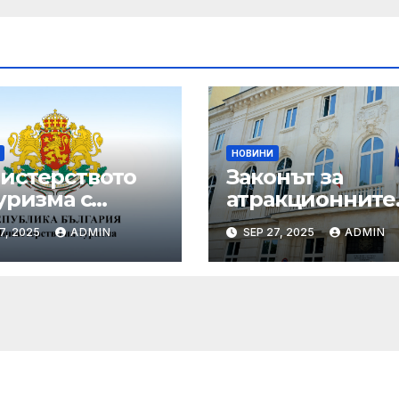
НОВИНИ
истерството
Законът за
уризма с
атракционните
едни мащабни
услуги е
7, 2025
ADMIN
SEP 27, 2025
ADMIN
рдинирани
публикуван за
верки през
обществено
ния сезон
обсъждане