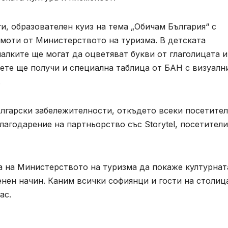
и, образователен куиз на тема „Обичам България“ с
амоти от Министерството на туризма. В детската
алките ще могат да оцветяват букви от глаголицата и
дете ще получи и специална таблица от БАН с визуалн
.
ългарски забележителности, откъдето всеки посетите
лагодарение на партньорство със Storytel, посетител
а на Министерството на туризма да покаже културнат
нен начин. Каним всички софиянци и гости на столиц
ас.