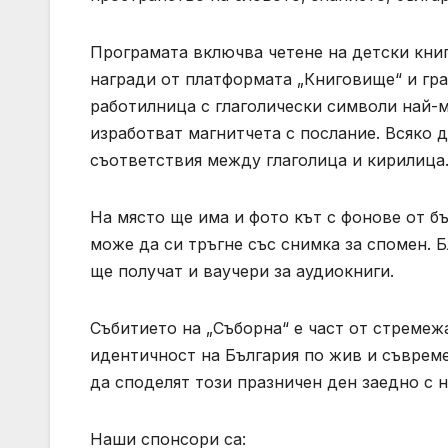
Програмата включва четене на детски книг
награди от платформата „Книговище“ и гр
работилница с глаголически символи най-м
изработват магнитчета с послание. Всяко 
съответствия между глаголица и кирилица
На място ще има и фото кът с фонове от б
може да си тръгне със снимка за спомен. Б
ще получат и ваучери за аудиокниги.
Събитието на „Съборна“ е част от стремеж
идентичност на България по жив и съвреме
да споделят този празничен ден заедно с н
Наши спонсори са: