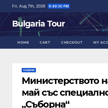
Skip
Fri. Aug 7th, 2026
6:49:31 PM
to
content
Bulgaria Tour
HOME
CART
CHECKOUT
MY AC
НОВИНИ
Министерството н
май със специалн
„Съборна“