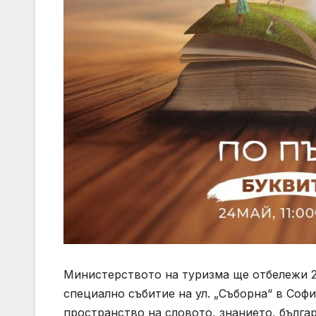
Министерството на туризма ще отбележи 24
специално събитие на ул. „Съборна“ в София
пространство на словото, знанието, българ