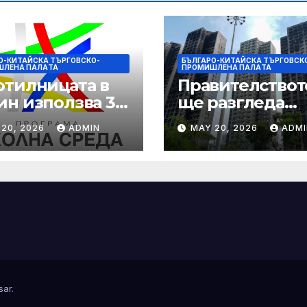
О-КИТАЙСКА ТЪРГОВСКО-
БЪЛГАРО-КИТАЙСКА ТЪРГОВСК
ШЛЕНА ПАЛAТА
ПРОМИШЛЕНА ПАЛAТА
отилницата в
Правителствот
ин използва 3D
ще разгледа
т, за да даде
застраховател
 20, 2026
ADMIN
MAY 20, 2026
ADMI
можност на
претенции на
отниците с
Wang Fuk Cour
еждания
план за обратн
изкупуване: Хо
sar
.