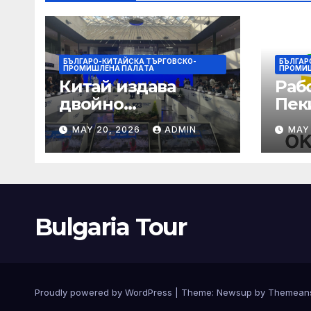
Копенхаген
БЪЛГАРО-КИТАЙСКА ТЪРГОВСКО-
БЪЛГАР
ПРОМИШЛЕНА ПАЛAТА
ПРОМИ
Китай издава
Раб
двойно
Пек
предупреждение
печа
MAY 20, 2026
ADMIN
MAY
за силен дъжд и
въз
пясъчни бури
раб
увр
Bulgaria Tour
Proudly powered by WordPress
|
Theme:
Newsup
by
Themean