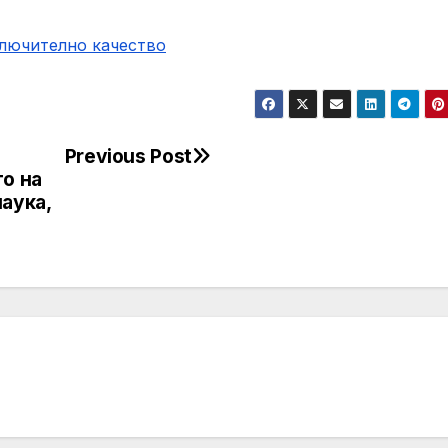
ключително качество
Previous Post
о на
аука,