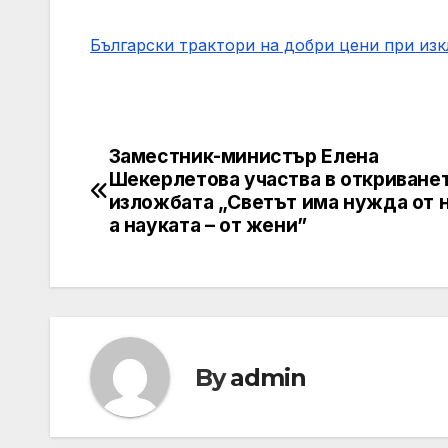
Български трактори на добри цени при из
Заместник-министър Елена
Post
Шекерлетова участва в откриванет
navigation
изложбата „Светът има нужда от н
а науката – от жени”
By
admin