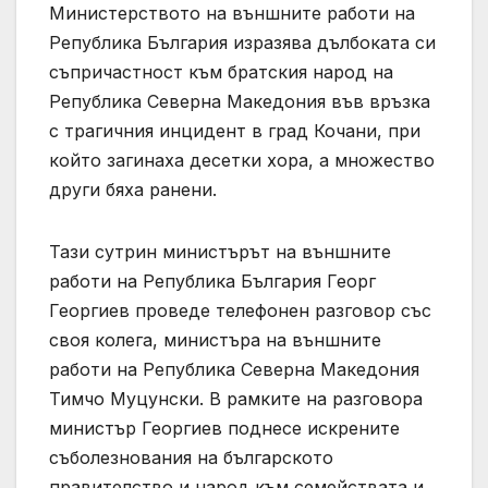
Министерството на външните работи на
Република България изразява дълбоката си
съпричастност към братския народ на
Република Северна Македония във връзка
с трагичния инцидент в град Кочани, при
който загинаха десетки хора, а множество
други бяха ранени.
Тази сутрин министърът на външните
работи на Република България Георг
Георгиев проведе телефонен разговор със
своя колега, министъра на външните
работи на Република Северна Македония
Тимчо Муцунски. В рамките на разговора
министър Георгиев поднесе искрените
съболезнования на българското
правителство и народ към семействата и