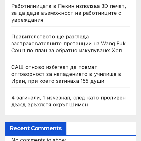
Работилницата в Пекин използва 3D печат,
за да даде възможност на работниците с
увреждания
Правителството ще разгледа
застрахователните претенции на Wang Fuk
Court по план за обратно изкупуване: Хоп
САЩ отново избягват да поемат
отговорност за нападението в училище в
Иран, при което загинаха 155 души
4 загинали, 1 изчезнал, след като проливен
дъжд връхлетя окръг Шимен
Recent Comments
No comments to show.