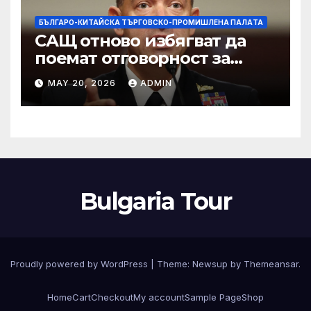
БЪЛГАРО-КИТАЙСКА ТЪРГОВСКО-ПРОМИШЛЕНА ПАЛAТА
САЩ отново избягват да
поемат отговорност за
нападението в училище в
MAY 20, 2026
ADMIN
Иран, при което загинаха
155 души
Bulgaria Tour
Proudly powered by WordPress
|
Theme:
Newsup
by
Themeansar
.
Home
Cart
Checkout
My account
Sample Page
Shop