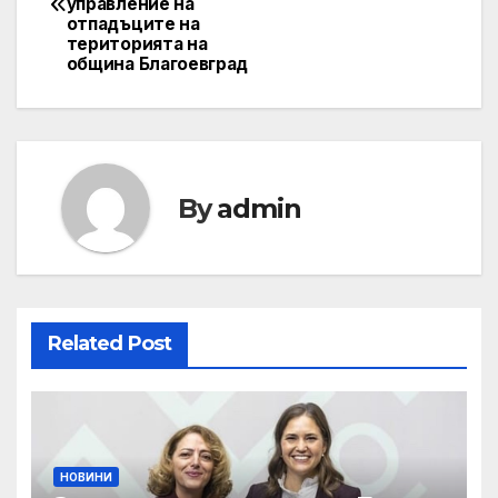
navigation
управление на
отпадъците на
територията на
община Благоевград
By
admin
Related Post
НОВИНИ