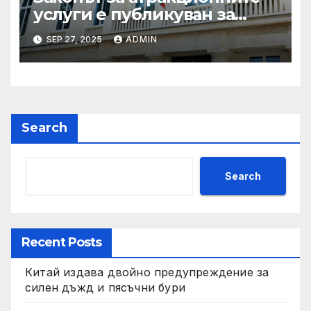
услуги е публикуван за
обществено обсъждане
SEP 27, 2025
ADMIN
Search
Search
Recent Posts
Китай издава двойно предупреждение за
силен дъжд и пясъчни бури