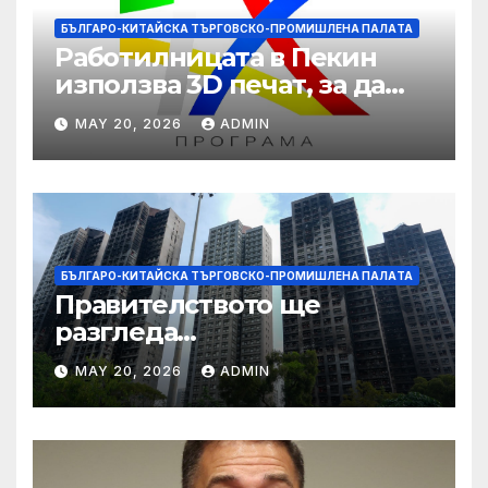
БЪЛГАРО-КИТАЙСКА ТЪРГОВСКО-ПРОМИШЛЕНА ПАЛAТА
Работилницата в Пекин
използва 3D печат, за да
даде възможност на
MAY 20, 2026
ADMIN
работниците с увреждания
БЪЛГАРО-КИТАЙСКА ТЪРГОВСКО-ПРОМИШЛЕНА ПАЛAТА
Правителството ще
разгледа
застрахователните
MAY 20, 2026
ADMIN
претенции на Wang Fuk
Court по план за обратно
изкупуване: Хоп