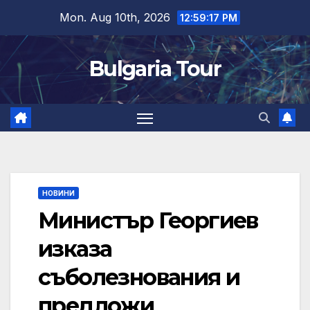
Skip
Mon. Aug 10th, 2026
12:59:18 PM
to
content
Bulgaria Tour
НОВИНИ
Министър Георгиев
изказа
съболезнования и
предложи