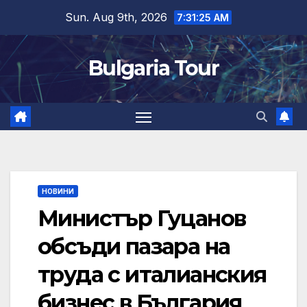
Skip
Sun. Aug 9th, 2026
7:31:26 AM
to
content
Bulgaria Tour
НОВИНИ
Министър Гуцанов
обсъди пазара на
труда с италианския
бизнес в България