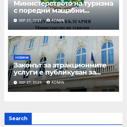
Министерството на туризма
с поредни мащабни
координирани проверки
SEP 27, 2025
ADMIN
през летния сезон
НОВИНИ
Законът за атракционните
услуги е публикуван за
обществено обсъждане
SEP 27, 2025
ADMIN
Search