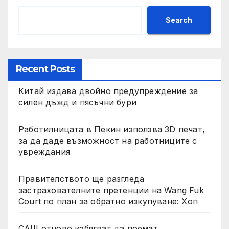
Search
Recent Posts
Китай издава двойно предупреждение за
силен дъжд и пясъчни бури
Работилницата в Пекин използва 3D печат,
за да даде възможност на работниците с
увреждания
Правителството ще разгледа
застрахователните претенции на Wang Fuk
Court по план за обратно изкупуване: Хоп
САЩ отново избягват да поемат