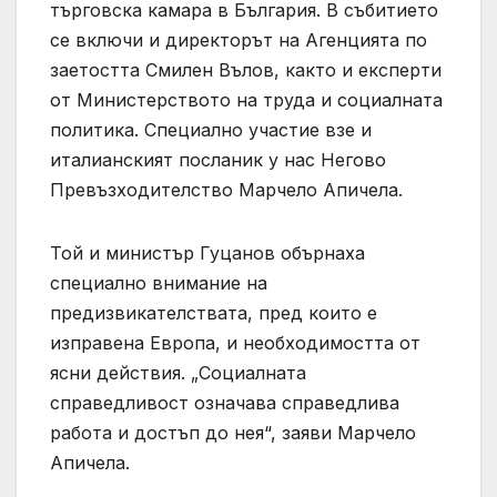
търговска камара в България. В събитието
се включи и директорът на Агенцията по
заетостта Смилен Вълов, както и експерти
от Министерството на труда и социалната
политика. Специално участие взе и
италианският посланик у нас Негово
Превъзходителство Марчело Апичела.
Той и министър Гуцанов обърнаха
специално внимание на
предизвикателствата, пред които е
изправена Европа, и необходимостта от
ясни действия. „Социалната
справедливост означава справедлива
работа и достъп до нея“, заяви Марчело
Апичела.