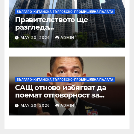
БЪЛГАРО-КИТАЙСКА ТЪРГОВСКО-ПРОМИШЛЕНА ПАЛAТА
Правителството ще
разгледа
застрахователните
MAY 20, 2026
ADMIN
претенции на Wang Fuk
Court по план за обратно
изкупуване: Хоп
БЪЛГАРО-КИТАЙСКА ТЪРГОВСКО-ПРОМИШЛЕНА ПАЛAТА
САЩ отново избягват да
поемат отговорност за
нападението в училище в
MAY 20, 2026
ADMIN
Иран, при което загинаха
155 души