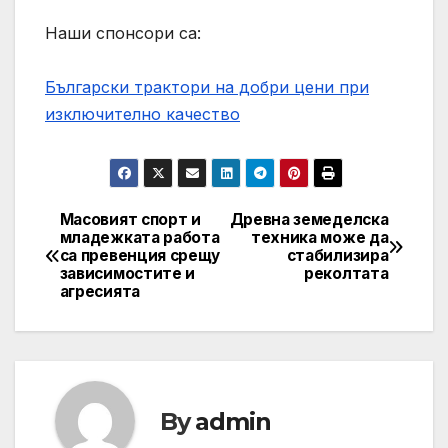
Наши спонсори са:
Български трактори на добри цени при
изключително качество
Масовият спорт и
Древна земеделска
Post
младежката работа
техника може да
са превенция срещу
стабилизира
navigation
зависимостите и
реколтата
агресията
By
admin