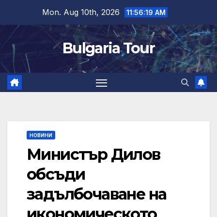
Skip
Mon. Aug 10th, 2026
11:56:20 AM
to
content
Bulgaria Tour
НОВИНИ
Министър Дилов
обсъди
задълбочаване на
икономическото