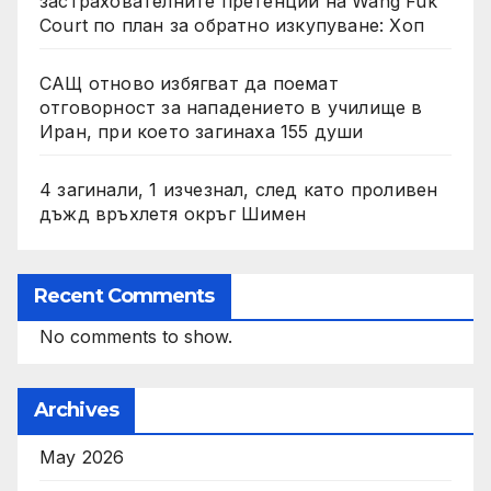
застрахователните претенции на Wang Fuk
Court по план за обратно изкупуване: Хоп
САЩ отново избягват да поемат
отговорност за нападението в училище в
Иран, при което загинаха 155 души
4 загинали, 1 изчезнал, след като проливен
дъжд връхлетя окръг Шимен
Recent Comments
No comments to show.
Archives
May 2026