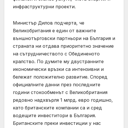
инфраструктурни проекти.
Министър Дилов подчерта, че
Великобритания е един от важните
външнотърговски партньори на България и
страната ни отдава приоритетно значение
на сътрудничеството с Обединеното
кралство. По думите му двустранните
икономически връзки са интензивни и
бележат положително развитие. Според
официалните данни през последните
години стокообменът с Великобритания
редовно надхвърля 1 млрд. евро годишно,
като британските компании са и сред
водещите инвеститори в България.
Британските преки инвестиции у нас