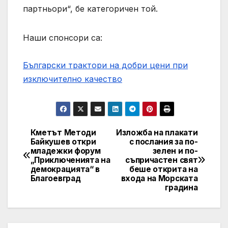
партньори“, бе категоричен той.
Наши спонсори са:
Български трактори на добри цени при
изключително качество
Кметът Методи
Изложба на плакати
Post
Байкушев откри
с послания за по-
младежки форум
зелен и по-
navigation
„Приключенията на
съпричастен свят
демокрацията“ в
беше открита на
Благоевград
входа на Морската
градина