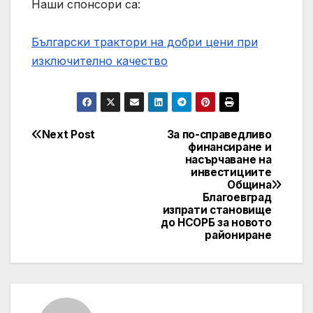
Наши спонсори са:
Български трактори на добри цени при
изключително качество
Next Post
За по-справедливо
Post
финансиране и
насърчаване на
navigation
инвестициите
Община
Благоевград
изпрати становище
до НСОРБ за новото
райониране