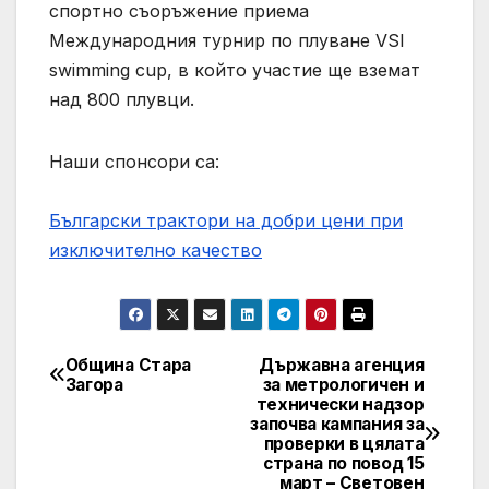
спортно съоръжение приема
Международния турнир по плуване VSI
swimming cup, в който участие ще вземат
над 800 плувци.
Наши спонсори са:
Български трактори на добри цени при
изключително качество
Община Стара
Държавна агенция
Post
Загора
за метрологичен и
технически надзор
navigation
започва кампания за
проверки в цялата
страна по повод 15
март – Световен