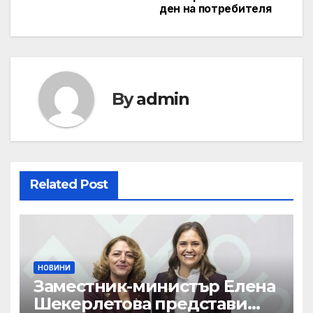
ден на потребителя
By
admin
Related Post
НОВИНИ
Заместник-министър Елена
Шекерлетова представи