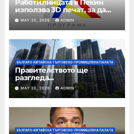
Работилницата в Пекин
използва 3D печат, за да
даде възможност на
MAY 20, 2026
ADMIN
работниците с увреждания
БЪЛГАРО-КИТАЙСКА ТЪРГОВСКО-ПРОМИШЛЕНА ПАЛAТА
Правителството ще
разгледа
застрахователните
MAY 20, 2026
ADMIN
претенции на Wang Fuk
Court по план за обратно
изкупуване: Хоп
БЪЛГАРО-КИТАЙСКА ТЪРГОВСКО-ПРОМИШЛЕНА ПАЛAТА