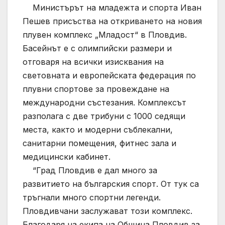
Министърът на младежта и спорта Иван
Пешев присъства на откриването на новия
плувен комплекс „Младост“ в Пловдив.
Басейнът е с олимпийски размери и
отговаря на всички изисквания на
световната и европейската федерация по
плувни спортове за провеждане на
международни състезания. Комплексът
разполага с две трибуни с 1000 седящи
места, както и модерни съблекални,
санитарни помещения, фитнес зала и
медицински кабинет.
“Град Пловдив е дал много за
развитието на българския спорт. От тук са
тръгнали много спортни легенди.
Пловдивчани заслужават този комплекс.
Благодаря на екипа на Община Пловдив за