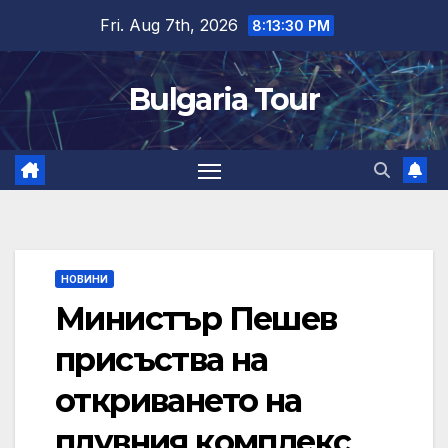
Skip
Fri. Aug 7th, 2026
8:13:31 PM
to
content
Bulgaria Tour
НОВИНИ
Министър Пешев
присъства на
откриването на
плувния комплекс