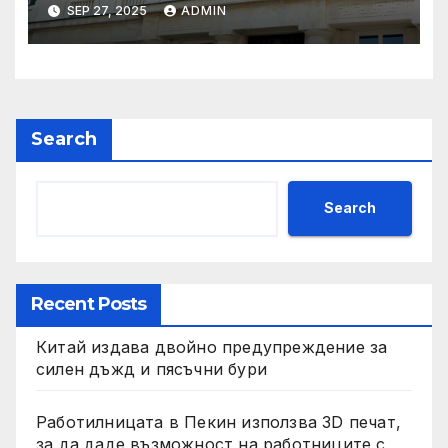
обществено обсъждане
SEP 27, 2025
ADMIN
Search
Search
Recent Posts
Китай издава двойно предупреждение за
силен дъжд и пясъчни бури
Работилницата в Пекин използва 3D печат,
за да даде възможност на работниците с