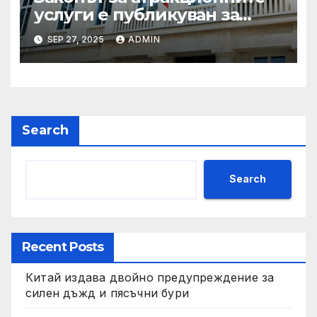
услуги е публикуван за
обществено обсъждане
SEP 27, 2025
ADMIN
Search
Search
Recent Posts
Китай издава двойно предупреждение за
силен дъжд и пясъчни бури