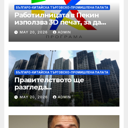
БЪЛГАРО-КИТАЙСКА ТЪРГОВСКО-ПРОМИШЛЕНА ПАЛAТА
Работилницата в Пекин
използва 3D печат, за да
даде възможност на
MAY 20, 2026
ADMIN
работниците с увреждания
БЪЛГАРО-КИТАЙСКА ТЪРГОВСКО-ПРОМИШЛЕНА ПАЛAТА
Правителството ще
разгледа
застрахователните
MAY 20, 2026
ADMIN
претенции на Wang Fuk
Court по план за обратно
изкупуване: Хоп