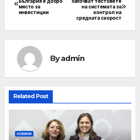
България е добро
започват тестовете
място за
на системата за
navigation
инвестиции
контрол на
средната скорост
By
admin
Related Post
НОВИНИ