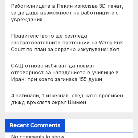
Работилницата в Пекин използва 3D печат,
за да даде възможност на работниците с
увреждания
Правителството ще разгледа
застрахователните претенции на Wang Fuk
Court по план за обратно изкупуване: Хоп
САЩ отново избягват да поемат
отговорност за нападението в училище в
Иран, при което загинаха 155 души
4 загинали, 1 изчезнал, след като проливен
дъжд връхлетя окръг Шимен
Recent Comments
No comments to show.