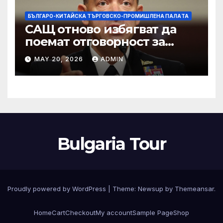
БЪЛГАРО-КИТАЙСКА ТЪРГОВСКО-ПРОМИШЛЕНА ПАЛAТА
САЩ отново избягват да
поемат отговорност за
нападението в училище в
MAY 20, 2026
ADMIN
Иран, при което загинаха
155 души
Bulgaria Tour
Proudly powered by WordPress
|
Theme:
Newsup
by
Themeansar
.
Home
Cart
Checkout
My account
Sample Page
Shop