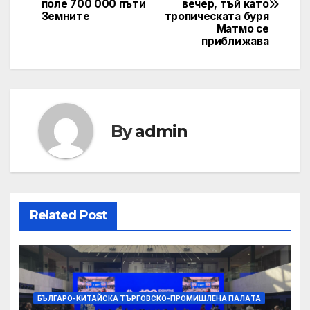
navigation
поле 700 000 пъти
вечер, тъй като
Земните
тропическата буря
Матмо се
приближава
By
admin
Related Post
БЪЛГАРО-КИТАЙСКА ТЪРГОВСКО-ПРОМИШЛЕНА ПАЛAТА