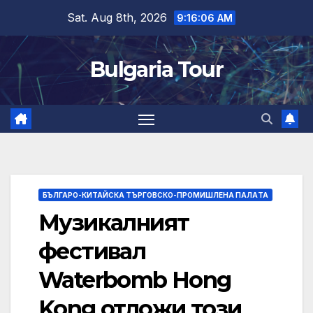
Skip
Sat. Aug 8th, 2026
9:16:07 AM
to
content
Bulgaria Tour
БЪЛГАРО-КИТАЙСКА ТЪРГОВСКО-ПРОМИШЛЕНА ПАЛAТА
Музикалният
фестивал
Waterbomb Hong
Kong отложи този