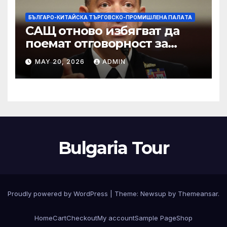
БЪЛГАРО-КИТАЙСКА ТЪРГОВСКО-ПРОМИШЛЕНА ПАЛAТА
САЩ отново избягват да
поемат отговорност за
нападението в училище в
MAY 20, 2026
ADMIN
Иран, при което загинаха
155 души
Bulgaria Tour
Proudly powered by WordPress
|
Theme:
Newsup
by
Themeansar
.
Home
Cart
Checkout
My account
Sample Page
Shop