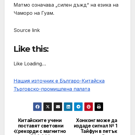
Матмо означава „силен дъжд“ на езика на
Чаморо на Гуам.
Source link
Like this:
Like Loading…
Нашия източник е Българо-Китайска
Търговско-промишлена палaта
Китайските учени
Хонконг може да
Post
поставят световни
издаде сигнал № 1
рекорди с магнитно
Тайфун в петък