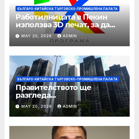
БЪЛГАРО-КИТАЙСКА ТЪРГОВСКО-ПРОМИШЛЕНА ПАЛAТА
Работилницата в Пекин
използва 3D печат, за да
даде възможност на
MAY 20, 2026
ADMIN
работниците с увреждания
БЪЛГАРО-КИТАЙСКА ТЪРГОВСКО-ПРОМИШЛЕНА ПАЛAТА
Правителството ще
разгледа
застрахователните
MAY 20, 2026
ADMIN
претенции на Wang Fuk
Court по план за обратно
изкупуване: Хоп