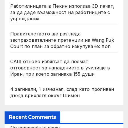
Работилницата в Пекин използва 3D печат,
за да даде възможност на работниците с
увреждания
Правителството ще разгледа
застрахователните претенции на Wang Fuk
Court по план за обратно изкупуване: Хоп
САЩ отново избягват да поемат
отговорност за нападението в училище в
Иран, при което загинаха 155 души
4 загинали, 1 изчезнал, след като проливен
дъжд връхлетя окръг Шимен
Recent Comments
No comments to show.