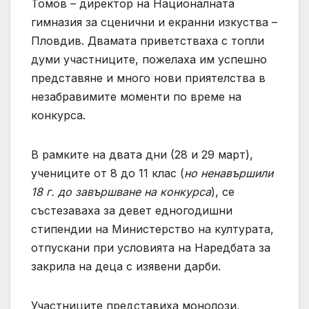
Томов – директор на Националната
гимназия за сценични и екранни изкуства –
Пловдив. Двамата приветстваха с топли
думи участниците, пожелаха им успешно
представяне и много нови приятелства в
незабравимите моменти по време на
конкурса.
В рамките на двата дни (28 и 29 март),
учениците от 8 до 11 клас (
но ненавършили
18 г. до завършване на конкурса
), се
състезаваха за девет едногодишни
стипендии на Министерство на културата,
отпускани при условията на Наредбата за
закрила на деца с изявени дарби.
Участниците представиха монолози,