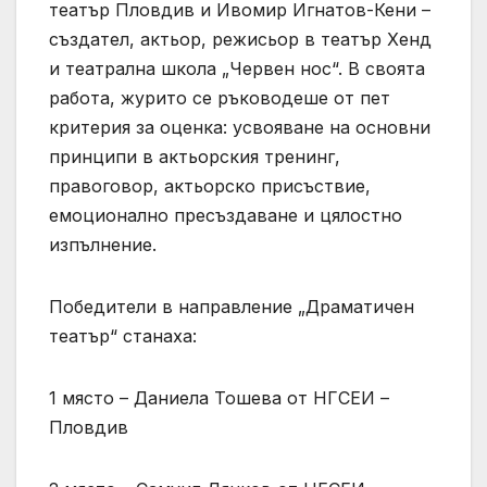
театър Пловдив и Ивомир Игнатов-Кени –
създател, актьор, режисьор в театър Хенд
и театрална школа „Червен нос“. В своята
работа, журито се ръководеше от пет
критерия за оценка: усвояване на основни
принципи в актьорския тренинг,
правоговор, актьорско присъствие,
емоционално пресъздаване и цялостно
изпълнение.
Победители в направление „Драматичен
театър“ станаха:
1 място – Даниела Тошева от НГСЕИ –
Пловдив