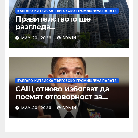
БЪЛГАРО-КИТАЙСКА ТЪРГОВСКО-ПРОМИШЛЕНА ПАЛAТА
Правителството ще
разгледа
застрахователните
MAY 20, 2026
ADMIN
претенции на Wang Fuk
Court по план за обратно
изкупуване: Хоп
БЪЛГАРО-КИТАЙСКА ТЪРГОВСКО-ПРОМИШЛЕНА ПАЛAТА
САЩ отново избягват да
поемат отговорност за
нападението в училище в
MAY 20, 2026
ADMIN
Иран, при което загинаха
155 души