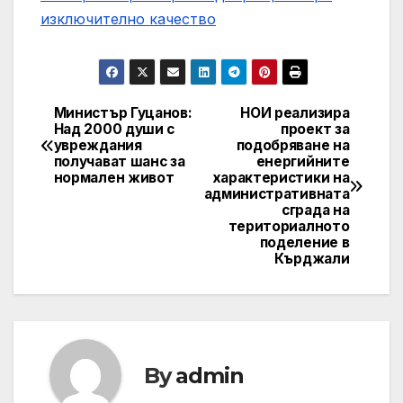
изключително качество
Министър Гуцанов:
НОИ реализира
Post
Над 2000 души с
проект за
увреждания
подобряване на
navigation
получават шанс за
енергийните
нормален живот
характеристики на
административната
сграда на
териториалното
поделение в
Кърджали
By
admin