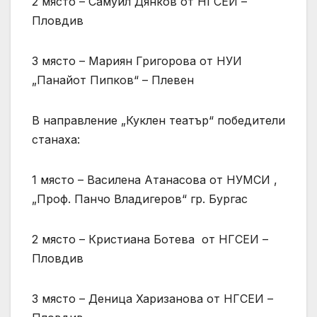
2 място – Самуил Дянков от НГСЕИ –
Пловдив
3 място – Мариян Григорова от НУИ
„Панайот Пипков“ – Плевен
В направление „Куклен театър“ победители
станаха:
1 място – Василена Атанасова от НУМСИ ,
„Проф. Панчо Владигеров“ гр. Бургас
2 място – Кристиана Ботева от НГСЕИ –
Пловдив
3 място – Деница Харизанова от НГСЕИ –