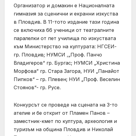
Организатор и домакин е Националната
гимназия за сценични и екранни изкуства
в Пловдив. В 11-тото издание тази година
се включиха 66 ученици от театралните
паралелки от пет училища по изкуствата
към Министерство на културата: НГСЕИ-
гр. Пловдив; НУМСИ ,„Проф. Панчо
Владигеров“ гр. Бургас; НУМСИ „Христина
Морфова” гр. Стара Загора, НУИ „Панайот
Пипков“ – гр. Плевен; НУИ „Проф. Веселин
Стоянов“- гр. Русе.
Конкурсът се проведе на сцената на 3-то
ателие и бе открит от Пламен Панов –
заместник-кмет по култура, археология и
туризъм на община Пловдив и Николай