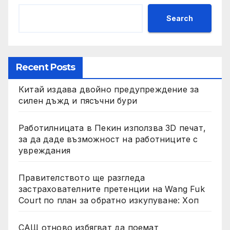
Search
Recent Posts
Китай издава двойно предупреждение за
силен дъжд и пясъчни бури
Работилницата в Пекин използва 3D печат,
за да даде възможност на работниците с
увреждания
Правителството ще разгледа
застрахователните претенции на Wang Fuk
Court по план за обратно изкупуване: Хоп
САЩ отново избягват да поемат