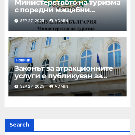
Министерството на туризма
с поредни мащабни
координирани проверки
SEP 27, 2025
ADMIN
през летния сезон
НОВИНИ
Законът за атракционните
услуги е публикуван за
обществено обсъждане
SEP 27, 2025
ADMIN
Search