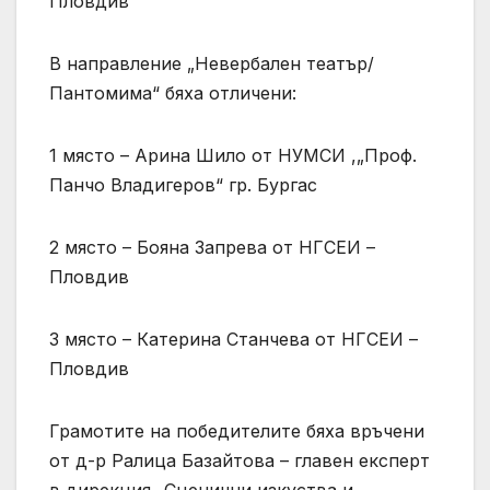
Пловдив
В направление „Невербален театър/
Пантомима“ бяха отличени:
1 място – Арина Шило от НУМСИ ,„Проф.
Панчо Владигеров“ гр. Бургас
2 място – Бояна Запрева от НГСЕИ –
Пловдив
3 място – Катерина Станчева от НГСЕИ –
Пловдив
Грамотите на победителите бяха връчени
от д-р Ралица Базайтова – главен експерт
в дирекция „Сценични изкуства и