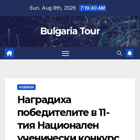
Skip
Sun. Aug 9th, 2026
7:19:41 AM
to
content
Bulgaria Tour
НОВИНИ
Наградиха
победителите в 11-
тия Национален
ученически конкурс