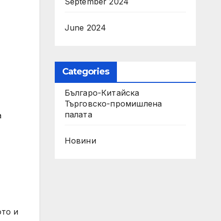
September 2024
June 2024
Categories
Българо-Китайска
Търговско-промишлена
палaта
а
Новини
ото и