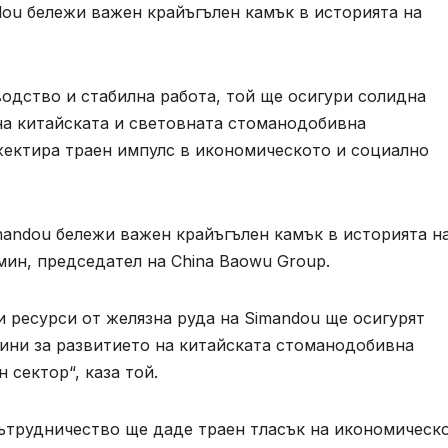
dou бележи важен крайъгълен камък в историята на
одство и стабилна работа, той ще осигури солидна
на китайската и световната стоманодобивна
ектира траен импулс в икономическото и социално
mandou бележи важен крайъгълен камък в историята н
мин, председател на China Baowu Group.
 ресурси от желязна руда на Simandou ще осигурят
ини за развитието на китайската стоманодобивна
сектор“, каза той.
сътрудничество ще даде траен тласък на икономическ