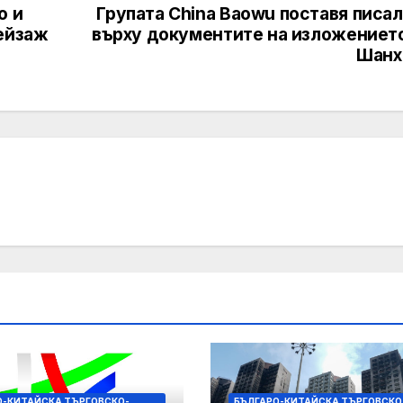
о и
Групата China Baowu поставя писа
пейзаж
върху документите на изложението
Шанх
О-КИТАЙСКА ТЪРГОВСКО-
БЪЛГАРО-КИТАЙСКА ТЪРГОВСКО