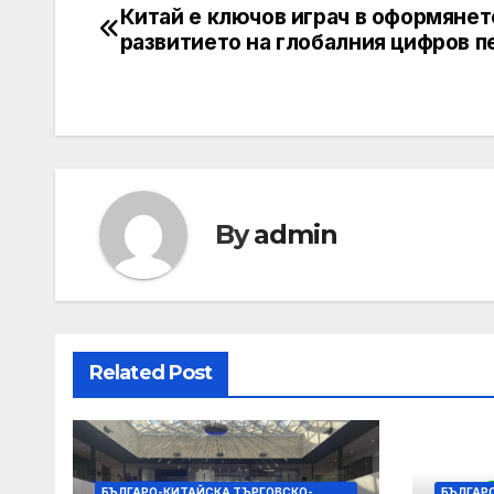
Китай е ключов играч в оформянет
Post
развитието на глобалния цифров 
navigation
By
admin
Related Post
БЪЛГАРО-КИТАЙСКА ТЪРГОВСКО-
БЪЛГАР