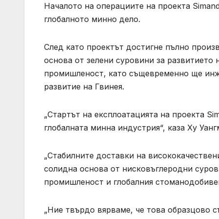
Началото на операциите на проекта Siman
глобалното минно дело.
След като проектът достигне пълно произв
основа от зелени суровини за развитието 
промишленост, като същевременно ще инж
развитие на Гвинея.
„Стартът на експлоатацията на проекта Si
глобалната минна индустрия“, каза Ху Уанг
„Стабилните доставки на висококачествени
солидна основа от нисковъглеродни суров
промишленост и глобалния стоманодобивен 
„Ние твърдо вярваме, че това образцово 