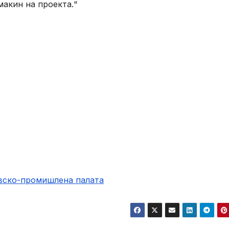
макин на проекта.“
овско-промишлена палaта