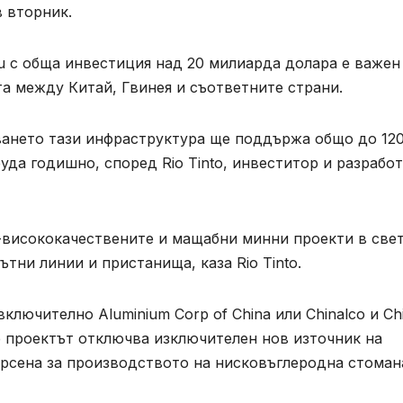
в вторник.
u с обща инвестиция над 20 милиарда долара е важен
а между Китай, Гвинея и съответните страни.
ването тази инфраструктура ще поддържа общо до 12
уда годишно, според Rio Tinto, инвеститор и разрабо
-висококачествените и мащабни минни проекти в свет
тни линии и пристанища, каза Rio Tinto.
ключително Aluminium Corp of China или Chinalco и Ch
 че проектът отключва изключителен нов източник на
ърсена за производството на нисковъглеродна стоман