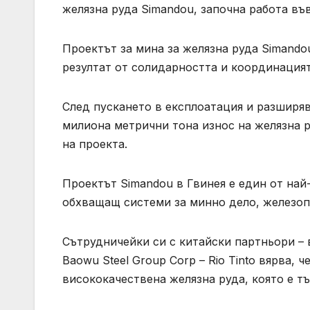
желязна руда Simandou, започна работа въ
Проектът за мина за желязна руда Simando
резултат от солидарността и координацият
След пускането в експлоатация и разширя
милиона метрични тона износ на желязна р
на проекта.
Проектът Simandou в Гвинея е един от най
обхващащ системи за минно дело, железопъ
Сътрудничейки си с китайски партньори – в
Baowu Steel Group Corp – Rio Tinto вярва,
висококачествена желязна руда, която е т