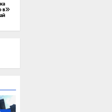
лка
 в
ай
-