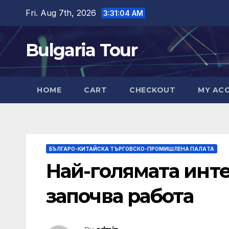
Skip
Fri. Aug 7th, 2026
3:31:05 AM
to
content
Bulgaria Tour
HOME
CART
CHECKOUT
MY AC
БЪЛГАРО-КИТАЙСКА ТЪРГОВСКО-ПРОМИШЛЕНА ПАЛAТА
Най-голямата инт
започва работа