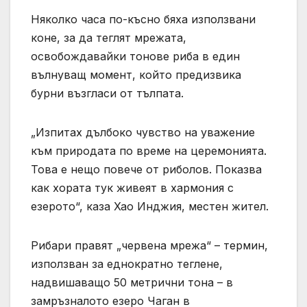
Няколко часа по-късно бяха използвани
коне, за да теглят мрежата,
освобождавайки тонове риба в един
вълнуващ момент, който предизвика
бурни възгласи от тълпата.
„Изпитах дълбоко чувство на уважение
към природата по време на церемонията.
Това е нещо повече от риболов. Показва
как хората тук живеят в хармония с
езерото“, каза Хао Инджия, местен жител.
Рибари правят „червена мрежа“ – термин,
използван за еднократно теглене,
надвишаващо 50 метрични тона – в
замръзналото езеро Чаган в