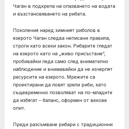
Чаган в подкрепа на опазването на водата
и възстановяването на рибата.
Поколения наред зимният риболов в
езерото Чаган следва неписани правила,
строги като всеки закон. Рибарите гледат
на езерото като на „живо присъствие“,
пробивайки леда само след внимателно
наблюдение и внимавайки да не изчерпят
ресурсите на езерото. Мрежите са
проектирани да ловят зрели риби, като
същевременно позволяват на по-младите
да избягат – баланс, оформен от векове
опит.
Преди разсъмване рибари с традиционни