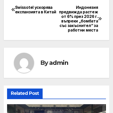
Swissotel ускорява
Индонезия
Post
експанзията в Китай
предвижда растеж
от 6% през 2026 г.
navigation
въпреки „бомбата
със закъснител“ за
работни места
By
admin
Related Post