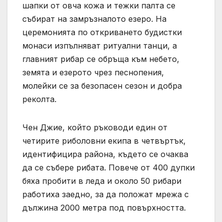
шапки от овча кожа и тежки палта се
събират на замръзналото езеро. На
церемонията по откриването будистки
монаси изпълняват ритуални танци, а
главният рибар се обръща към небето,
земята и езерото чрез песнопения,
молейки се за безопасен сезон и добра
реколта.
Чен Джие, който ръководи един от
четирите риболовни екипа в четвъртък,
идентифицира района, където се очаква
да се събере рибата. Повече от 400 дупки
бяха пробити в леда и около 50 рибари
работиха заедно, за да положат мрежа с
дължина 2000 метра под повърхността.