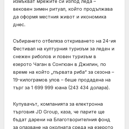
измъкват мрежите си изпод леда –
вековен зимен ритуал, който продължава
да оформя местния живот и икономика
днес.
Събирането отбеляза откриването на 24-ия
Фестивал на културния туризъм за леден и
снежен риболов и ловен туризъм в
езерото Чаган в Сонгюан в Джилин, по
време на който „първата риба“ за сезона –
19-килограмов улов – беше продадена на
търг за 1 699 999 юана (243 434 долара).
Купувачът, компанията за електронна
търговия JD Group, каза, че парите ще
бъдат дарени на Благотворителния фонд
за опазване на околната среда на езерото