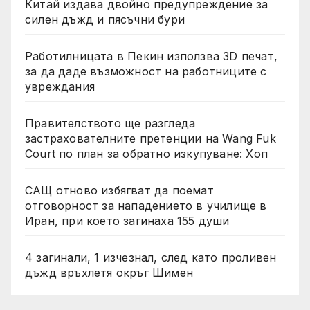
Китай издава двойно предупреждение за
силен дъжд и пясъчни бури
Работилницата в Пекин използва 3D печат,
за да даде възможност на работниците с
увреждания
Правителството ще разгледа
застрахователните претенции на Wang Fuk
Court по план за обратно изкупуване: Хоп
САЩ отново избягват да поемат
отговорност за нападението в училище в
Иран, при което загинаха 155 души
4 загинали, 1 изчезнал, след като проливен
дъжд връхлетя окръг Шимен