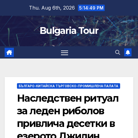
Skip
Thu. Aug 6th, 2026
5:14:50 PM
to
content
Bulgaria Tour
БЪЛГАРО-КИТАЙСКА ТЪРГОВСКО-ПРОМИШЛЕНА ПАЛAТА
Наследствен ритуал
за леден риболов
привлича десетки в
езерото Джилин