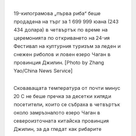
19-килограмова „първа риба“ беше
продадена на търг за 1 699 999 юана (243
434 долара) в четвъртък по време на
церемонията по откриването на 24-ия
Фестивал на културния туризъм за леден и
снежен риболов и ловен езеро Чаган в
провинция Джилин. [Photo by Zhang
Yao/China News Service]
Сковаващата температура от почти минус
20 C не беше пречка за десетки хиляди
посетители, които се събраха в четвъртък
около замръзналото езеро Чаган в
североизточната китайска провинция
Джилин, за да гледат как рибарите