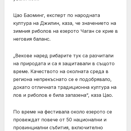
Цао Баоминг, експерт по народната
култура на Джилин, каза, че значението на
зимния риболов на езерото Чаган се крие в
неговия баланс.
„Векове наред рибарите тук са разчитали
на природата и са я защитавали в същото
време. Качеството на околната среда в
региона непрекъснато се е подобрявало,
докато отличната традиционна култура на
лов и риболов е била запазена“, каза Цао.
По време на фестивала около езерото се
провеждат повече от 50 национални и
провинциални събития, включително