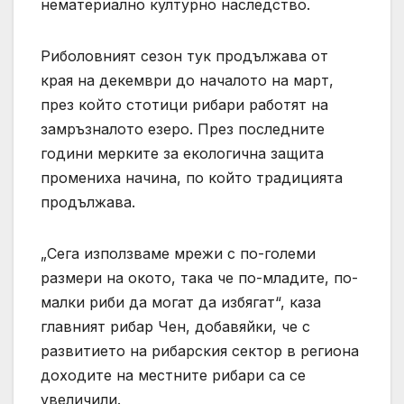
нематериално културно наследство.
Риболовният сезон тук продължава от
края на декември до началото на март,
през който стотици рибари работят на
замръзналото езеро. През последните
години мерките за екологична защита
промениха начина, по който традицията
продължава.
„Сега използваме мрежи с по-големи
размери на окото, така че по-младите, по-
малки риби да могат да избягат“, каза
главният рибар Чен, добавяйки, че с
развитието на рибарския сектор в региона
доходите на местните рибари са се
увеличили.