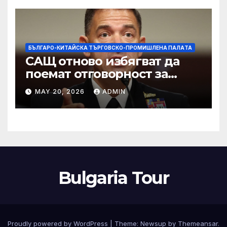
изкупуване: Хоп
БЪЛГАРО-КИТАЙСКА ТЪРГОВСКО-ПРОМИШЛЕНА ПАЛAТА
САЩ отново избягват да
поемат отговорност за
нападението в училище в
MAY 20, 2026
ADMIN
Иран, при което загинаха
155 души
Bulgaria Tour
Proudly powered by WordPress
|
Theme:
Newsup
by
Themeansar
.