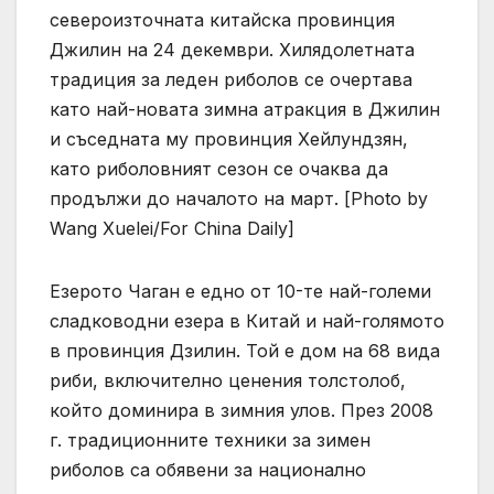
североизточната китайска провинция
Джилин на 24 декември. Хилядолетната
традиция за леден риболов се очертава
като най-новата зимна атракция в Джилин
и съседната му провинция Хейлундзян,
като риболовният сезон се очаква да
продължи до началото на март. [Photo by
Wang Xuelei/For China Daily]
Езерото Чаган е едно от 10-те най-големи
сладководни езера в Китай и най-голямото
в провинция Дзилин. Той е дом на 68 вида
риби, включително ценения толстолоб,
който доминира в зимния улов. През 2008
г. традиционните техники за зимен
риболов са обявени за национално