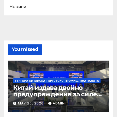
Новини
You missed
БЪЛГАРО-КИТАЙСКА ТЪРГОВСКО-ПРОМИШЛЕНА ПАЛAТА
Китай издава двойно
предупреждение за силен
дъжд и пясъчни бури
MAY 20, 2026
ADMIN