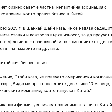
ият бизнес съвет е частна, непартийна асоциация с
 компании, които правят бизнес в Китай.
рез 2025 г. в Шанхай Щайн каза, че се надява бъдещи
ите ставки и контрола върху износа“, за да проучат 
 по-ефективно – позволявайки на компаниите от двет
отят на пазарите на другата.
итайския бизнес съвет
ение, Стайн каза, че повечето американски компани
азар. „Видяхме през последните девет или 10 месеца, 
иканските компании, които напускат Китай.“
рикански фирми „увеличават зависимостта си от Китай
ар и за други световни пазари, защото знаят какво