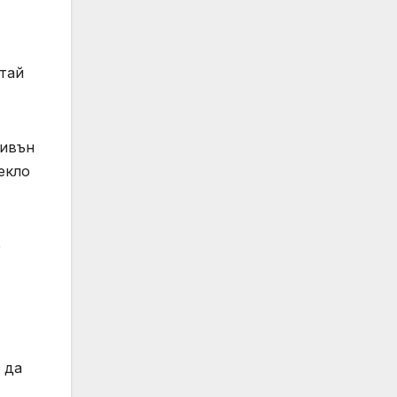
итай
тивън
екло
е
 да