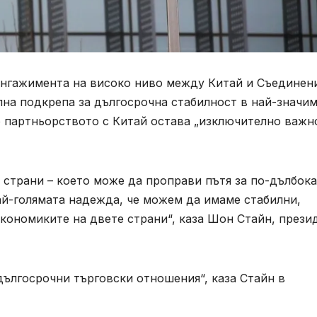
 ангажимента на високо ниво между Китай и Съединен
лна подкрепа за дългосрочна стабилност в най-значи
 партньорството с Китай остава „изключително важно
 страни – което може да проправи пътя за по-дълбока
ай-голямата надежда, че можем да имаме стабилни,
кономиките на двете страни“, каза Шон Стайн, прези
дългосрочни търговски отношения“, каза Стайн в