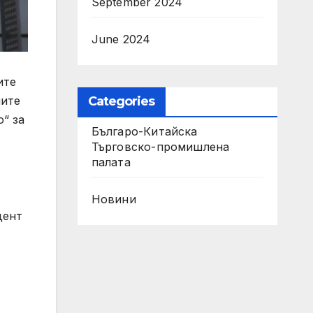
September 2024
June 2024
ите
Categories
мите
“ за
Българо-Китайска
Търговско-промишлена
палaта
Новини
дент