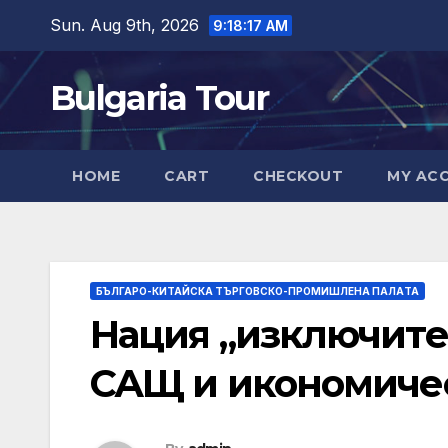
Skip
Sun. Aug 9th, 2026
9:18:18 AM
to
content
Bulgaria Tour
HOME
CART
CHECKOUT
MY AC
БЪЛГАРО-КИТАЙСКА ТЪРГОВСКО-ПРОМИШЛЕНА ПАЛAТА
Нация „изключите
САЩ и икономиче