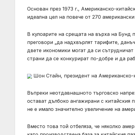
Основан през 1973 г., Американско-китайск
идеална цел на повече от 270 американски
В кулоарите на срещата на върха на Бунд п
преговори „да надхвърлят тарифите, данъчн
двете икономики могат да си сътрудничат
страни да се конкурират по-добре и да раб
Шон Стайн, президент на Американско-к
Въпреки неотдавнашното търговско напреж
остават дълбоко ангажирани с китайския п
не е имало значително увеличение на амер
Вместо това той отбеляза, че няколко аме
като производствена база за китайския паз