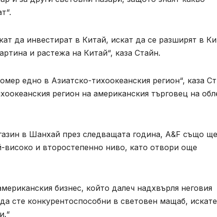
т“.
кат да инвестират в Китай, искат да се разширят в К
артина и растежа на Китай“, каза Стайн.
омер едно в Азиатско-тихоокеанския регион“, каза С
хоокеанския регион на американския търговец на обл
газин в Шанхай през следващата година, A&F също щ
й-високо и второстепенно ниво, като отвори още
 американския бизнес, който далеч надхвърля неговия
 да сте конкурентоспособни в световен мащаб, искате
и.“