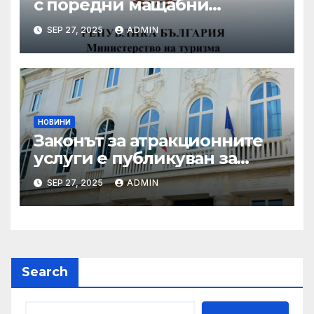
с поредни мащабни
координирани проверки
SEP 27, 2025
ADMIN
през летния сезон
НОВИНИ
Законът за атракционните
услуги е публикуван за
обществено обсъждане
SEP 27, 2025
ADMIN
Search