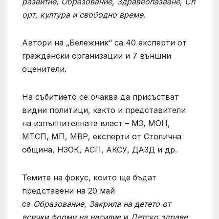
развитие
,
Образование
,
Здравеопазване
,
Сп
орт, култура и свободно време
.
Автори на „Бележник“ са 40 експерти от
граждански организации и 7 външни
оценители.
На събитието се очаква да присъстват
видни политици, както и представители
на изпълнителната власт – МЗ, МОН,
МТСП, МП, МВР, експерти от Столична
община, НЗОК, АСП, АКСУ, ДАЗД и др.
Темите на фокус, които ще бъдат
представени на 20 май
са
Образование
,
Закрила на детето от
всички форми на насилие
и
Детско здраве
.