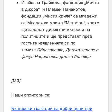
Изабелла Трайкова, фондация „Мечта
в джоба“ и Пламен Панайотов,
фондация „Мисия криле“ са младежи
от Младежка мрежа “Мегафон”, които
ще зададат директни въпроси на
политицитe и ще представят пред
гостите изявленията си по
темите
Образование
,
Детско здраве с
фокус Национална детска болница
.
/МЯ/
Наши спонсори са:
Български трактори на добри цени при