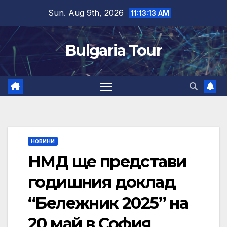
Skip
Sun. Aug 9th, 2026
11:13:14 AM
to
content
Bulgaria Tour
НОВИНИ
НМД ще представи
годишния доклад
“Бележник 2025” на
20 май в София