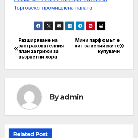
Търговско-промишлена палaта
Разширяване на
Мини парфюмът е
Post
застрахователния
хит за кенийските
план за грижи за
купувачи
navigation
възрастни хора
By
admin
Related Post