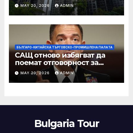
застрахователните
MAY 20, 2026
ADMIN
претенции на Wang Fuk
Court по план за обратно
изкупуване: Хоп
БЪЛГАРО-КИТАЙСКА ТЪРГОВСКО-ПРОМИШЛЕНА ПАЛAТА
САЩ отново избягват да
поемат отговорност за
нападението в училище в
MAY 20, 2026
ADMIN
Иран, при което загинаха
155 души
Bulgaria Tour