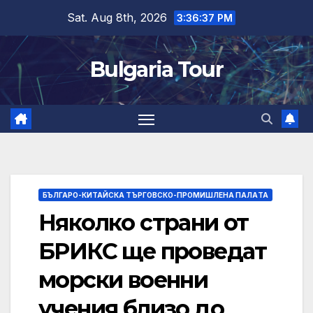
Skip
Sat. Aug 8th, 2026
3:36:38 PM
to
content
Bulgaria Tour
БЪЛГАРО-КИТАЙСКА ТЪРГОВСКО-ПРОМИШЛЕНА ПАЛAТА
Няколко страни от
БРИКС ще проведат
морски военни
учения близо до