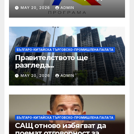
даде възможност на
MAY 20, 2026
ADMIN
работниците с увреждания
БЪЛГАРО-КИТАЙСКА ТЪРГОВСКО-ПРОМИШЛЕНА ПАЛAТА
Правителството ще
разгледа
застрахователните
MAY 20, 2026
ADMIN
претенции на Wang Fuk
Court по план за обратно
изкупуване: Хоп
БЪЛГАРО-КИТАЙСКА ТЪРГОВСКО-ПРОМИШЛЕНА ПАЛAТА
САЩ отново избягват да
поемат отговорност за