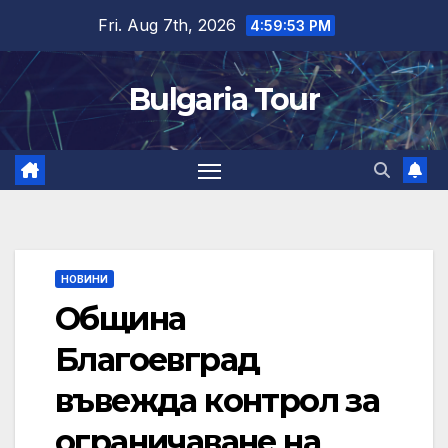
Skip
Fri. Aug 7th, 2026
4:59:53 PM
to
content
Bulgaria Tour
НОВИНИ
Община
Благоевград
въвежда контрол за
ограничаване на