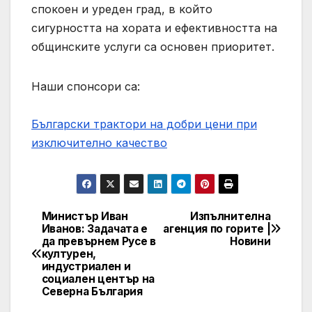
спокоен и уреден град, в който
сигурността на хората и ефективността на
общинските услуги са основен приоритет.
Наши спонсори са:
Български трактори на добри цени при
изключително качество
Министър Иван
Изпълнителна
Post
Иванов: Задачата е
агенция по горите |
да превърнем Русе в
Новини
navigation
културен,
индустриален и
социален център на
Северна България