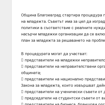
Община Благоевград стартира процедура п
на младежта. Съветът има за цел да изгра
политики в съответствие с реалните нужди
насърчи младежки организации да се вклю
план за младежта за решаването на проблем
В процедурата могат да участват:
 представители на младежки неправителс
 представители на неправителствени орга
общината;
 представители на национално представи
Закона за младежта, които извършват дей
 представители на ученически съвети от
 председатели на студентски съвети от 
 представители на бизнеса, браншови ор