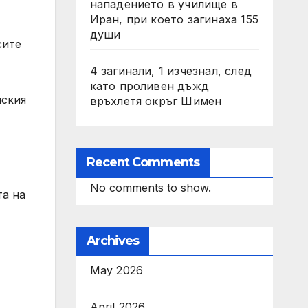
нападението в училище в
Иран, при което загинаха 155
души
сите
4 загинали, 1 изчезнал, след
като проливен дъжд
нския
връхлетя окръг Шимен
Recent Comments
No comments to show.
та на
Archives
May 2026
April 2026