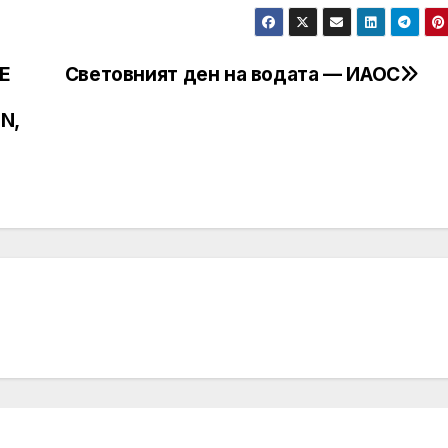
E
Световният ден на водата — ИАОС
N,