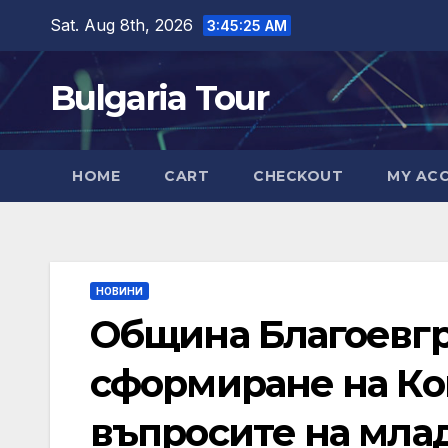
Skip
Sat. Aug 8th, 2026
3:45:26 AM
to
content
Bulgaria Tour
HOME
CART
CHECKOUT
MY AC
НОВИНИ
Община Благоевгр
сформиране на Ко
въпросите на мла