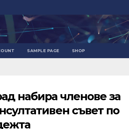
COUNT
SAMPLE PAGE
SHOP
ад набира членове за
нсултативен съвет по
дежта