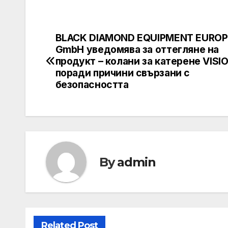
BLACK DIAMOND EQUIPMENT EUROP
Post
GmbH уведомява за оттегляне на
navigation
продукт – колани за катерене VISIO
поради причини свързани с
безопасността
By
admin
Related Post