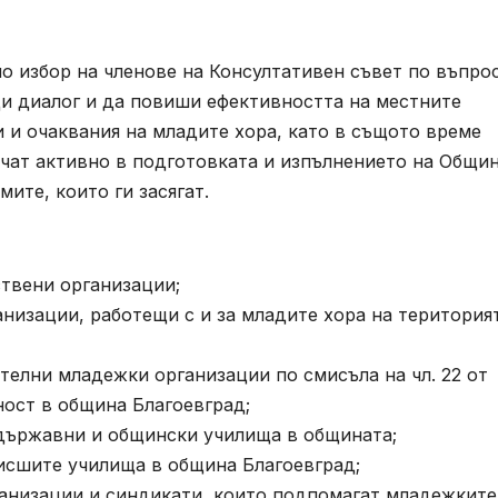
о избор на членове на Консултативен съвет по въпро
ди диалог и да повиши ефективността на местните
 и очаквания на младите хора, като в същото време
чат активно в подготовката и изпълнението на Общи
ите, които ги засягат.
твени организации;
низации, работещи с и за младите хора на територия
телни младежки организации по смисъла на чл. 22 от
ност в община Благоевград;
 държавни и общински училища в общината;
висшите училища в община Благоевград;
ганизации и синдикати, които подпомагат младежките