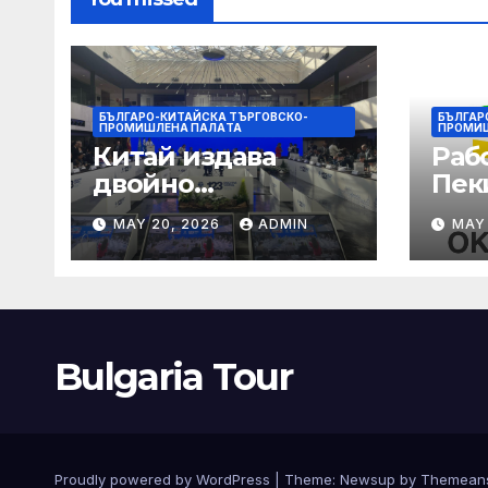
БЪЛГАРО-КИТАЙСКА ТЪРГОВСКО-
БЪЛГАР
ПРОМИШЛЕНА ПАЛAТА
ПРОМИ
Китай издава
Раб
двойно
Пек
предупреждение
печа
MAY 20, 2026
ADMIN
MAY
за силен дъжд и
въз
пясъчни бури
раб
увр
Bulgaria Tour
Proudly powered by WordPress
|
Theme:
Newsup
by
Themean