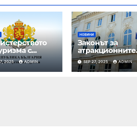
НОВИНИ
истерството
Законът за
уризма с
атракционните
едни мащабни
услуги е
7, 2025
ADMIN
SEP 27, 2025
ADMIN
рдинирани
публикуван за
верки през
обществено
ния сезон
обсъждане