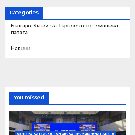
Categories
Българо-Китайска Търговско-промишлена
палaта
Новини
You missed
БЪЛГАРО-КИТАЙСКА ТЪРГОВСКО-ПРОМИШЛЕНА ПАЛAТА