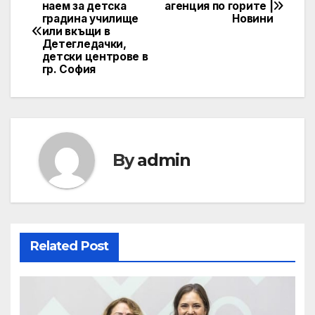
Post
наем за детска
агенция по горите |
градина училище
Новини
navigation
или вкъщи в
Детегледачки,
детски центрове в
гр. София
By
admin
Related Post