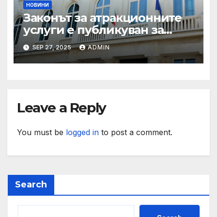
НОВИНИ
Законът за атракционните
услуги е публикуван за
обществено обсъждане
SEP 27, 2025
ADMIN
Leave a Reply
You must be
logged in
to post a comment.
Search