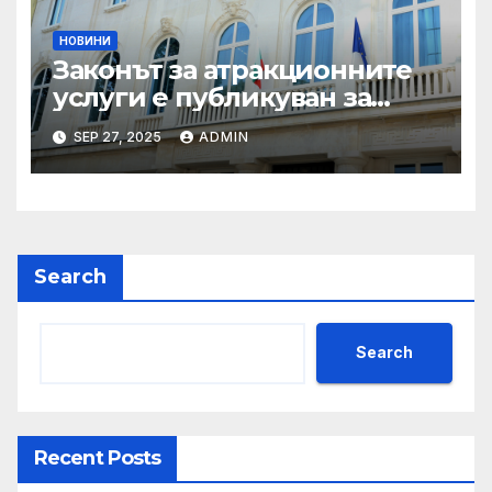
НОВИНИ
Законът за атракционните
услуги е публикуван за
обществено обсъждане
SEP 27, 2025
ADMIN
Search
Search
Recent Posts