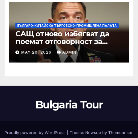
изкупуване: Хоп
БЪЛГАРО-КИТАЙСКА ТЪРГОВСКО-ПРОМИШЛЕНА ПАЛAТА
САЩ отново избягват да
поемат отговорност за
нападението в училище в
MAY 20, 2026
ADMIN
Иран, при което загинаха
155 души
Bulgaria Tour
Proudly powered by WordPress
|
Theme:
Newsup
by
Themeansar
.