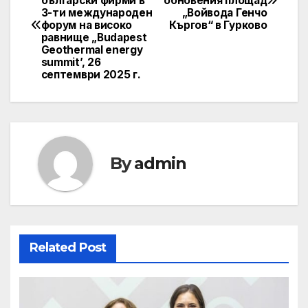
български фирми в
обновения площад
navigation
3-ти международен
„Войвода Генчо
форум на високо
Къргов“ в Гурково
равнище „Budapest
Geothermal energy
summit’, 26
септември 2025 г.
By
admin
Related Post