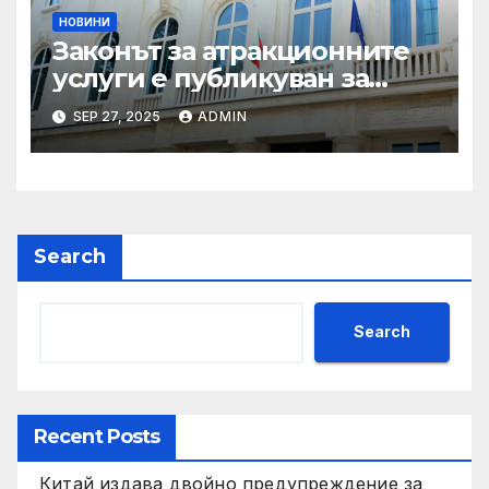
НОВИНИ
Законът за атракционните
услуги е публикуван за
обществено обсъждане
SEP 27, 2025
ADMIN
Search
Search
Recent Posts
Китай издава двойно предупреждение за