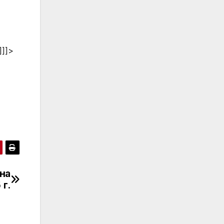
]]]>
на
 г.