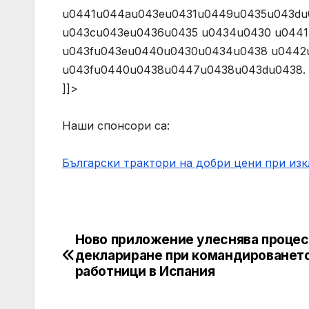
u0441u044au043eu0431u0449u0435u043du
u043cu043eu0436u0435 u0434u0430 u044
u043fu043eu0440u0430u0434u0438 u0442
u043fu0440u0438u0447u0438u043du0438. (AJAX)n 
]]>
Наши спонсори са:
Български трактори на добри цени при из
Ново приложение улеснява процес
Post
деклариране при командироването
navigation
работници в Испания