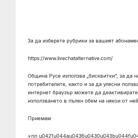
За да изберете рубрики за вашият абонамен
https://www.livechatalternative.com/
Община Русе използва „бисквитки”, за да н
потребителите, както и за да улесни полз
интернет браузър можете да деактивирате 
използването в пълен обем на някои от не
Приемам
×nn u0421u044au0436u0430u043bu044fu0