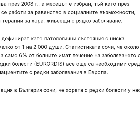
а през 2008 г., а месецът е избран, тъй като през
а се работи за равенство в социалните възможности,
 терапии за хора, живеещи с рядко заболяване.
 дефинират като патологични състояния с ниска
алко от 1 на 2 000 души. Статистиката сочи, че окол
 а само 6% от болните имат лечение на заболяването с
едки болести (EURORDIS) все още са необходими сре
пациентите с редки заболявания в Европа.
ция в България сочи, че хората с редки болести у нас