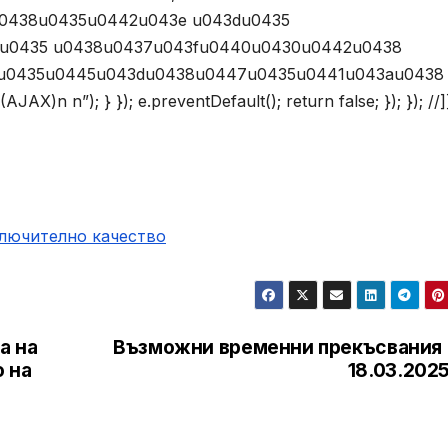
0438u0435u0442u043e u043du0435
1u0435 u0438u0437u043fu0440u0430u0442u0438
u0435u0445u043du0438u0447u0435u0441u043au0438
n”); } }); e.preventDefault(); return false; }); }); //]
ключително качество
а на
Възможни временни прекъсвания 
 на
18.03.2025