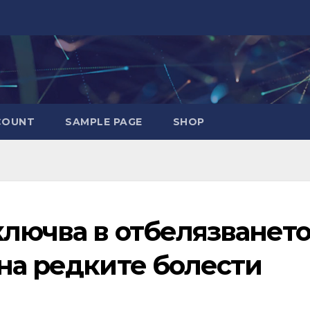
COUNT
SAMPLE PAGE
SHOP
ключва в отбелязванет
на редките болести