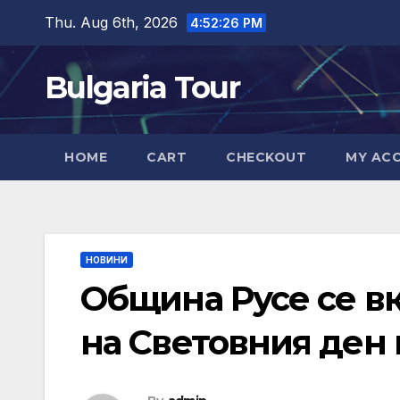
Skip
Thu. Aug 6th, 2026
4:52:27 PM
to
content
Bulgaria Tour
HOME
CART
CHECKOUT
MY AC
НОВИНИ
Община Русе се в
на Световния ден 