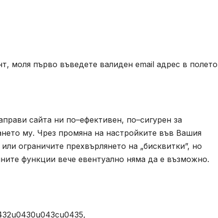
т, моля първо въведете валиден email адрес в полето
аправи сайта ни по–ефективен, по–сигурен за
ването му. Чрез промяна на настройките във Вашия
или ограничите прехвърлянето на „бисквитки”, но
йните функции вече евентуално няма да е възможно.
432u0430u043cu0435,