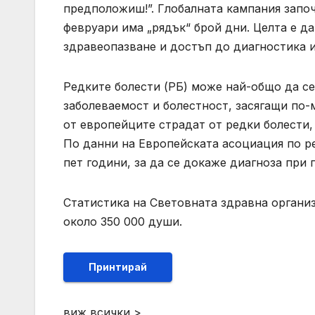
предположиш!”. Глобалната кампания започв
февруари има „рядък“ брой дни. Целта е д
здравеопазване и достъп до диагностика и
Редките болести (РБ) може най-общо да се
заболеваемост и болестност, засягащи по-м
от европейците страдат от редки болести,
По данни на Eвропейската асоциация по р
пет години, за да се докаже диагноза при 
Статистика на Световната здравна организа
около 350 000 души.
Принтирай
виж всички >