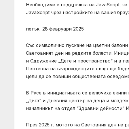
Необходима е поддръжка на JavaScript, за
JavaScript чрез настройките на вашия брау
петък, 28 февруари 2025
Със символично пускане на цветни балони 
Световният ден на редките болести. Иници
и Сдружение „Дете и пространство“ и в па
Пантеона на възрожденците също ще бъде о
цели да се повиши обществената осведоме
В Русе в инициативата се включиха екипи
„Дъга“ и Дневния център за деца и младеж
началникът на отдел “Здравни дейности” 
През 2025 г. мотото на Световния ден на 