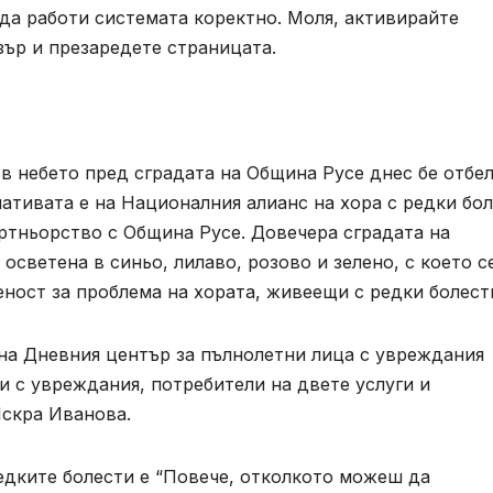
 да работи системата коректно. Моля, активирайте
зър и презаредете страницата.
в небето пред сградата на Община Русе днес бе отбе
ативата е на Националния алианс на хора с редки бо
ртньорство с Община Русе. Довечера сградата на
светена в синьо, лилаво, розово и зелено, с което с
ност за проблема на хората, живеещи с редки болест
 на Дневния център за пълнолетни лица с увреждания
и с увреждания, потребители на двете услуги и
Искра Иванова.
редките болести е “Повече, отколкото можеш да