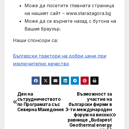
Може да посетите главната страница
на нашият сайт – www.starazagora.bg
Може да се върнете назад с бутона на
Вашия браузър.
Наши спонсори са:
Български трактори на добри цени при
изключително качество
Ден на
Възможност за
Post
сътрудничеството
участие на
по Програмата със
български фирми в
navigation
Северна Македония
3-ти международен
форум на високо
равнище „Budapest
Geothermal energy