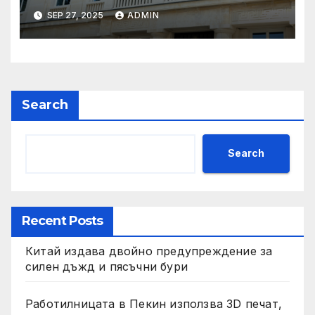
обществено обсъждане
SEP 27, 2025
ADMIN
Search
Search
Recent Posts
Китай издава двойно предупреждение за
силен дъжд и пясъчни бури
Работилницата в Пекин използва 3D печат,