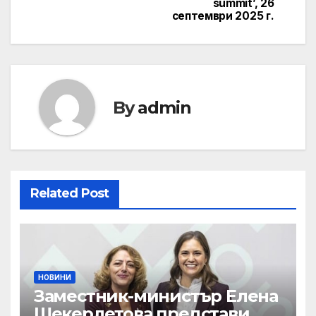
summit’, 26
септември 2025 г.
By
admin
Related Post
НОВИНИ
Заместник-министър Елена
Шекерлетова представи