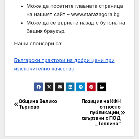
Може да посетите главната страница
на нашият сайт – www.starazagora.bg
Може да се върнете назад с бутона на
Вашия браузър.
Наши спонсори са:
Български трактори на добри цени при
изключително качество
Община Велико
Позиция на КФН
Post
Търново
относно
публикации,
navigation
свързани с ПОД
„Топлина“