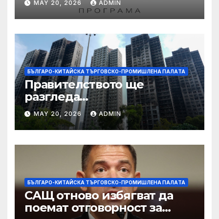
MAY 20, 2026
ADMIN
работниците с увреждания
БЪЛГАРО-КИТАЙСКА ТЪРГОВСКО-ПРОМИШЛЕНА ПАЛAТА
Правителството ще
разгледа
застрахователните
MAY 20, 2026
ADMIN
претенции на Wang Fuk
Court по план за обратно
изкупуване: Хоп
БЪЛГАРО-КИТАЙСКА ТЪРГОВСКО-ПРОМИШЛЕНА ПАЛAТА
САЩ отново избягват да
поемат отговорност за