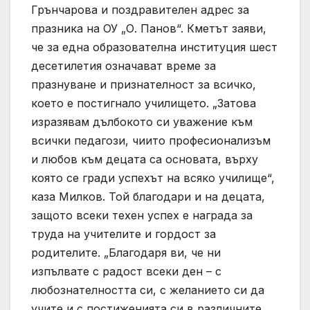
Грънчарова и поздравителен адрес за
празника на ОУ „О. Панов“. Кметът заяви,
че за една образователна институция шест
десетилетия означават време за
празнуване и признателност за всичко,
което е постигнало училището. „Затова
изразявам дълбокото си уважение към
всички педагози, чиито професионализъм
и любов към децата са основата, върху
която се гради успехът на всяко училище“,
каза Милков. Той благодари и на децата,
защото всеки техен успех е награда за
труда на учителите и гордост за
родителите. „Благодаря ви, че ни
изпълвате с радост всеки ден – с
любознателността си, с желанието си да
учите и с постиженията си в различните