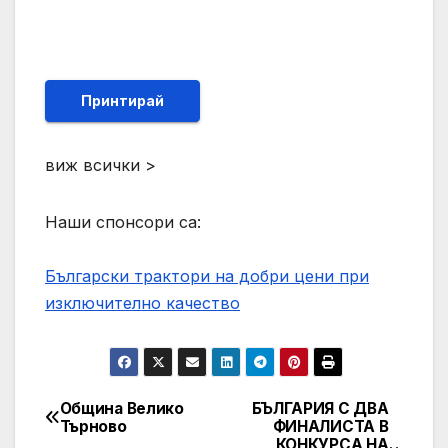
Принтирай
виж всички >
Наши спонсори са:
Български трактори на добри цени при
изключително качество
Община Велико
БЪЛГАРИЯ С ДВА
Post
Търново
ФИНАЛИСТА В
КОНКУРСА НА