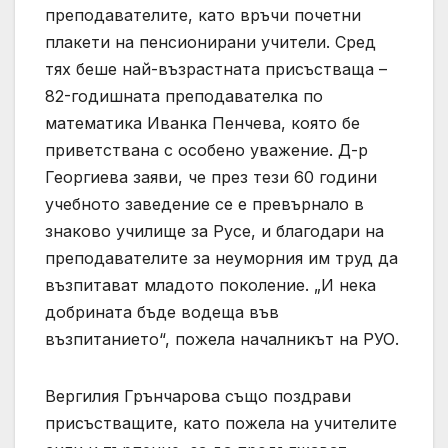
преподавателите, като връчи почетни
плакети на пенсионирани учители. Сред
тях беше най-възрастната присъстваща –
82-годишната преподавателка по
математика Иванка Пенчева, която бе
приветствана с особено уважение. Д-р
Георгиева заяви, че през тези 60 години
учебното заведение се е превърнало в
знаково училище за Русе, и благодари на
преподавателите за неуморния им труд да
възпитават младото поколение. „И нека
добрината бъде водеща във
възпитанието“, пожела началникът на РУО.
Вергилия Грънчарова също поздрави
присъстващите, като пожела на учителите