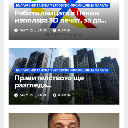
БЪЛГАРО-КИТАЙСКА ТЪРГОВСКО-ПРОМИШЛЕНА ПАЛAТА
Работилницата в Пекин
използва 3D печат, за да
даде възможност на
MAY 20, 2026
ADMIN
работниците с увреждания
БЪЛГАРО-КИТАЙСКА ТЪРГОВСКО-ПРОМИШЛЕНА ПАЛAТА
Правителството ще
разгледа
застрахователните
MAY 20, 2026
ADMIN
претенции на Wang Fuk
Court по план за обратно
изкупуване: Хоп