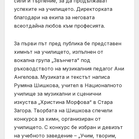
сили и търпение, за да продължават
успехите на училището. Директорката
благодари на екипа за неговата
всеотдайна любов към професията.
За първи път пред публика бе представен
химнът на училището, изпълнен от
вокална група „Звънчета“ под
ръководството на музикалния педагог Ани
Ангелова. Музиката и текстът написа
Румяна Шишкова, учител в Националното
училище за музикални и сценични
изкуства „Христина Морфова“ в Стара
Загора. Творбата на Шишкова спечели
конкурса за химн, организиран от
училището. С конкурс бе избран и девизът
на учебното заведение – „Учим, творим,