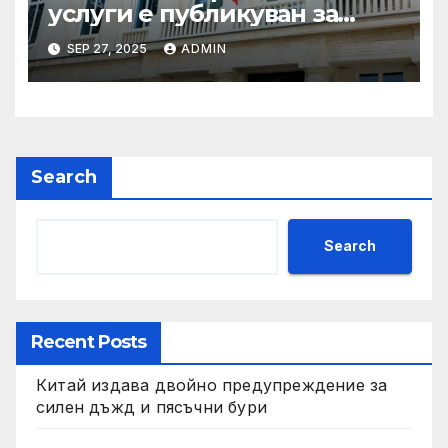
услуги е публикуван за
обществено обсъждане
SEP 27, 2025
ADMIN
Search
Search
Recent Posts
Китай издава двойно предупреждение за
силен дъжд и пясъчни бури