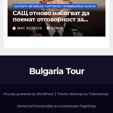
БЪЛГАРО-КИТАЙСКА ТЪРГОВСКО-ПРОМИШЛЕНА ПАЛAТА
САЩ отново избягват да
поемат отговорност за
нападението в училище в
MAY 20, 2026
ADMIN
Иран, при което загинаха
155 души
Bulgaria Tour
Proudly powered by WordPress
|
Theme:
Newsup
by
Themeansar
.
Home
Cart
Checkout
My account
Sample Page
Shop