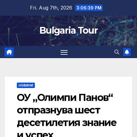
Skip
Fri. Aug 7th, 2026
3:06:40 PM
to
content
Bulgaria Tour
НОВИНИ
ОУ „Олимпи Панов“
отпразнува шест
десетилетия знание
и успех