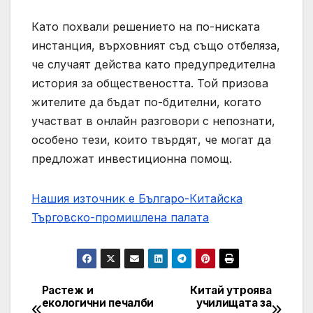
Като похвали решението на по-ниската
инстанция, върховният съд също отбеляза,
че случаят действа като предупредителна
история за обществеността. Той призова
жителите да бъдат по-бдителни, когато
участват в онлайн разговори с непознати,
особено тези, които твърдят, че могат да
предложат инвестиционна помощ.
Нашия източник е Българо-Китайска
Търговско-промишлена палaта
Растеж и
Китай утроява
Post
екологични печалби
училищата за