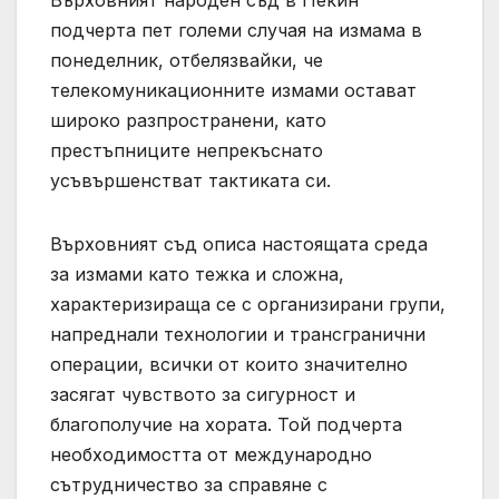
подчерта пет големи случая на измама в
понеделник, отбелязвайки, че
телекомуникационните измами остават
широко разпространени, като
престъпниците непрекъснато
усъвършенстват тактиката си.
Върховният съд описа настоящата среда
за измами като тежка и сложна,
характеризираща се с организирани групи,
напреднали технологии и трансгранични
операции, всички от които значително
засягат чувството за сигурност и
благополучие на хората. Той подчерта
необходимостта от международно
сътрудничество за справяне с