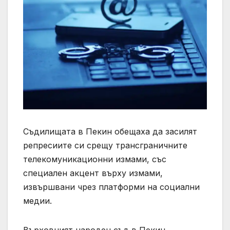
Съдилищата в Пекин обещаха да засилят
репресиите си срещу трансграничните
телекомуникационни измами, със
специален акцент върху измами,
извършвани чрез платформи на социални
медии.
Върховният народен съд в Пекин