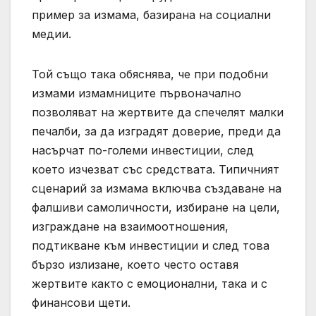
пример за измама, базирана на социални
медии.
Той също така обяснява, че при подобни
измами измамниците първоначално
позволяват на жертвите да спечелят малки
печалби, за да изградят доверие, преди да
насърчат по-големи инвестиции, след
което изчезват със средствата. Типичният
сценарий за измама включва създаване на
фалшиви самоличности, избиране на цели,
изграждане на взаимоотношения,
подтикване към инвестиции и след това
бързо излизане, което често оставя
жертвите както с емоционални, така и с
финансови щети.