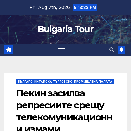
Skip
Fri. Aug 7th, 2026
5:13:34 PM
to
content
Bulgaria Tour
БЪЛГАРО-КИТАЙСКА ТЪРГОВСКО-ПРОМИШЛЕНА ПАЛAТА
Пекин засилва
репресиите срещу
телекомуникационн
и измами