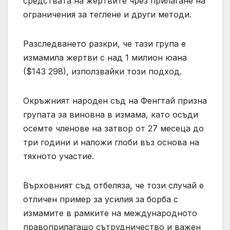
средствата на жертвите чрез прилагане на
ограничения за теглене и други методи.
Разследването разкри, че тази група е
измамила жертви с над 1 милион юана
($143 298), използвайки този подход.
Окръжният народен съд на Фенгтай призна
групата за виновна в измама, като осъди
осемте членове на затвор от 27 месеца до
три години и наложи глоби въз основа на
тяхното участие.
Върховният съд отбеляза, че този случай е
отличен пример за усилия за борба с
измамите в рамките на международното
правоприлагащо сътрудничество и важен