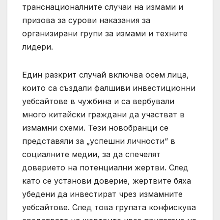
транснационалните случаи на измами и
призова за сурови наказания за
организирани групи за измами и техните
лидери.
Един разкрит случай включва осем лица,
които са създали фалшиви инвестиционни
уебсайтове в чужбина и са вербували
много китайски граждани да участват в
измамни схеми. Тези новобранци се
представяли за „успешни личности“ в
социалните медии, за да спечелят
доверието на потенциални жертви. След
като се установи доверие, жертвите бяха
убедени да инвестират чрез измамните
уебсайтове. След това групата конфискува