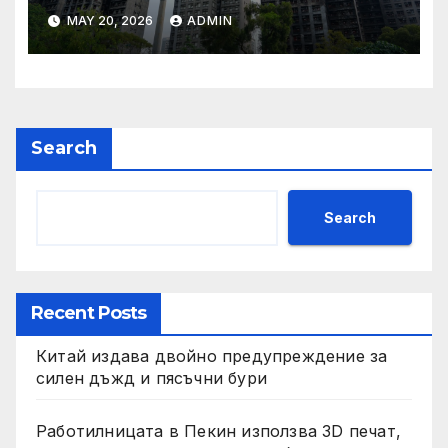
застрахователните
MAY 20, 2026
ADMIN
претенции на Wang Fuk
Court по план за обратно
изкупуване: Хоп
Search
Search
Recent Posts
Китай издава двойно предупреждение за
силен дъжд и пясъчни бури
Работилницата в Пекин използва 3D печат,