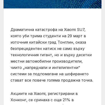
Драматична катастрофа на Xiaomi SU7,
която уби трима студенти на 29 март в
източния китайски град Тонглин, оказа
безпрецедентен натиск не само върху
технологичния гигант, но и върху десетки
местни автомобилни производители,
чиито „напреднали и интелигентни“
системи за подпомагане на шофирането
стават все повече голяма продажна точка.
Акциите на Xiaomi, регистрирани в
Хонконг, се сринаха с още 21% в