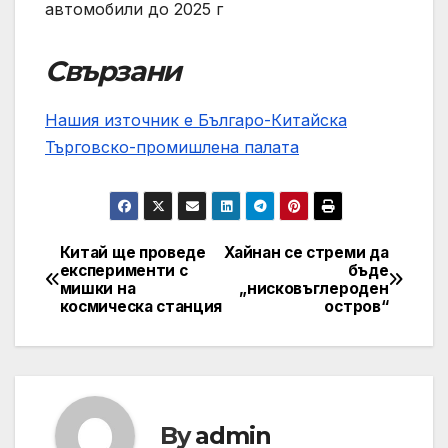
автомобили до 2025 г
Свързани
Нашия източник е Българо-Китайска
Търговско-промишлена палaта
Китай ще проведе
Хайнан се стреми да
Post
експерименти с
бъде
мишки на
„нисковъглероден
navigation
космическа станция
остров“
By
admin