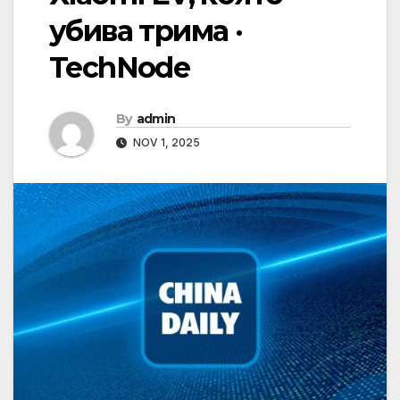
убива трима ·
TechNode
By
admin
NOV 1, 2025