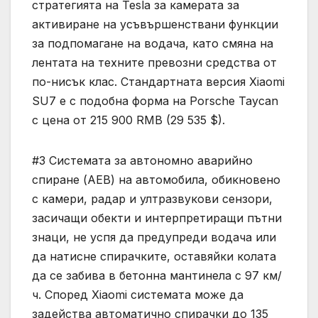
стратегията на Tesla за камерата за
активиране на усъвършенствани функции
за подпомагане на водача, като смяна на
лентата на техните превозни средства от
по-нисък клас. Стандартната версия Xiaomi
SU7 е с подобна форма на Porsche Taycan
с цена от 215 900 RMB (29 535 $).
#3 Системата за автономно аварийно
спиране (AEB) на автомобила, обикновено
с камери, радар и ултразвукови сензори,
засичащи обекти и интерпретиращи пътни
знаци, не успя да предупреди водача или
да натисне спирачките, оставяйки колата
да се забива в бетонна мантинела с 97 км/
ч. Според Xiaomi системата може да
задейства автоматично спирачки до 135