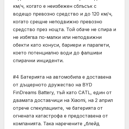
км/ч, когато е неизбежен сблъсък с
водещо превозно средство и до 120 км/ч,
когато срещне неподвижно превозно
средство през нощта. Той обаче не спира и
не избягва по-малки или неподвижни
обекти като конуси, бариери и парапети,
което потенциално води до фалшиви
спирачни инциденти.
#4 Батерията на автомобила е доставена
от дъщерното дружество на BYD
FinDreams Battery, тъй като CATL, един от
двамата доставчици на Xiaomi, на 2 април
отрече спекулациите, че батерията от
огнената катастрофа е предоставена от
компанията. Така наречените „блейд