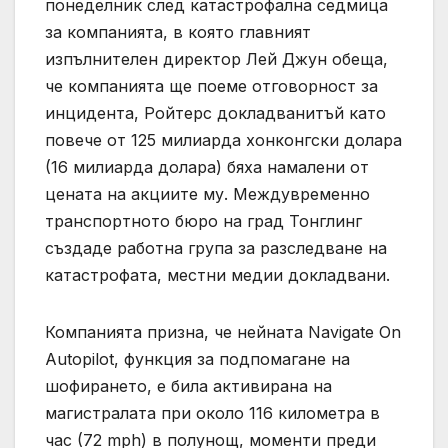
понеделник след катастрофална седмица
за компанията, в която главният
изпълнителен директор Лей Джун обеща,
че компанията ще поеме отговорност за
инцидента, Ройтерс докладванитъй като
повече от 125 милиарда хонконгски долара
(16 милиарда долара) бяха намалени от
цената на акциите му. Междувременно
транспортното бюро на град Тонглинг
създаде работна група за разследване на
катастрофата, местни медии докладвани.
Компанията призна, че нейната Navigate On
Autopilot, функция за подпомагане на
шофирането, е била активирана на
магистралата при около 116 километра в
час (72 mph) в полунощ, моменти преди