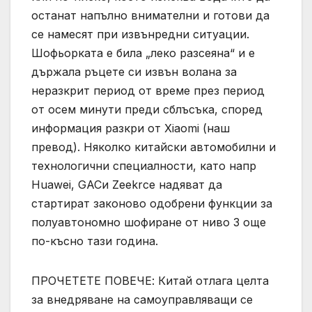
останат напълно внимателни и готови да
се намесят при извънредни ситуации.
Шофьорката е била „леко разсеяна“ и е
държала ръцете си извън волана за
неразкрит период от време през период
от осем минути преди сблъсъка, според
информация разкри от Xiaomi (наш
превод). Няколко китайски автомобилни и
технологични специалности, като напр
Huawei, GACи Zeekrсе надяват да
стартират законово одобрени функции за
полуавтономно шофиране от ниво 3 още
по-късно тази година.
ПРОЧЕТЕТЕ ПОВЕЧЕ: Китай отлага целта
за внедряване на самоуправляващи се