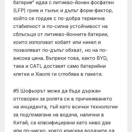
батерия“ идва с литиево-йонен фосфатен
(LFP) грим и тънък и дълъг форм-фактор,
който се гордее с по-добра термична
стабилност и по-силна устойчивост на
сблъсъци от литиево-йонните батерии,
които използват кобалт или никел и
позволяват по-дълъг обхват, но на по-
висока цена. Въпреки това, както BYD,
така и CATL доставят само батерийни
клетки и Xiaomi ги сглобява в пакети.
#5 Шофьорът може да бъде държан
отговорен за ролята си в причиняването
на инцидента, тъй като всички технологии
за подпомагане на водача, налични в
Китай, са класифицирани като ниво две
или по-ниско, което изисква водачите да