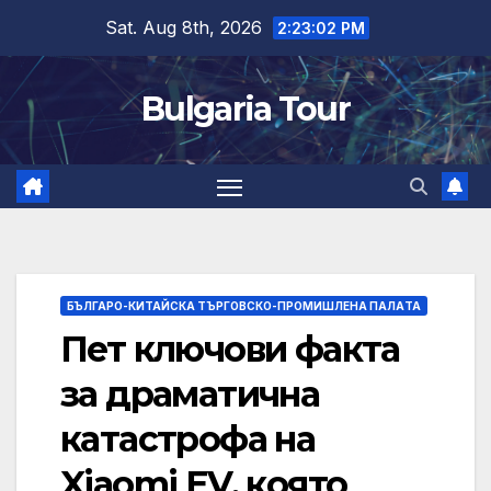
Skip
Sat. Aug 8th, 2026
2:23:03 PM
to
content
Bulgaria Tour
БЪЛГАРО-КИТАЙСКА ТЪРГОВСКО-ПРОМИШЛЕНА ПАЛAТА
Пет ключови факта
за драматична
катастрофа на
Xiaomi EV, която