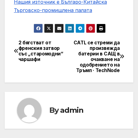
Нашия източник е Българо-Китайска
Търговско-промишлена палaта
2 бягстват от
CATL се стреми да
Post
френския затвор
произвежда
със „старомодни“
батерии в САЩ в
navigation
чаршафи
очакване на
одобрението на
Тръмп · TechNode
By
admin