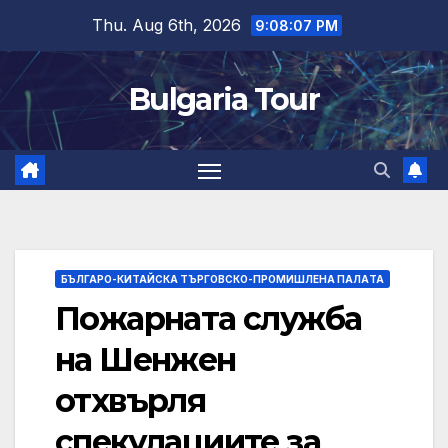
Skip
Thu. Aug 6th, 2026
9:08:08 PM
to
content
Bulgaria Tour
БЪЛГАРО-КИТАЙСКА ТЪРГОВСКО-ПРОМИШЛЕНА ПАЛAТА
Пожарната служба
на Шенжен
отхвърля
спекулациите за