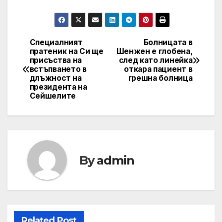
Специалният
Болницата в
Post
пратеник на Си ще
Шенжен е глобена,
присъства на
след като линейка
navigation
встъпването в
откара пациент в
длъжност на
грешна болница
президента на
Сейшелите
By
admin
Related Post