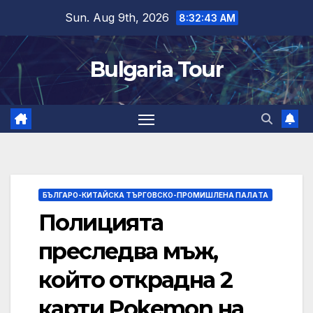
Skip
Sun. Aug 9th, 2026
8:32:44 AM
to
content
Bulgaria Tour
БЪЛГАРО-КИТАЙСКА ТЪРГОВСКО-ПРОМИШЛЕНА ПАЛAТА
Полицията
преследва мъж,
който открадна 2
карти Pokemon на