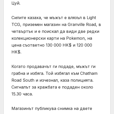
Цуй.
Силите казаха, че мъжът е влязъл в Light
TCG, приземен магазин на Granville Road, в
четвъртък и е поискал да види две редки
колекционерски карти на Pokemon, на
цена съответно 130 000 HK$ и 120 000
HK$.
Когато продавачът ги подаде, мъжът ги
грабна и избяга. Той избягал към Chatham
Road South и изчезнал, каза полицията.
Сигналът за кражбата е подаден около
15.30 часа.
Магазинът публикува снимка на двете