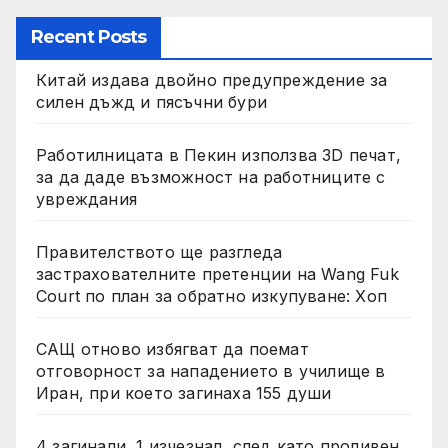
Recent Posts
Китай издава двойно предупреждение за
силен дъжд и пясъчни бури
Работилницата в Пекин използва 3D печат,
за да даде възможност на работниците с
увреждания
Правителството ще разгледа
застрахователните претенции на Wang Fuk
Court по план за обратно изкупуване: Хоп
САЩ отново избягват да поемат
отговорност за нападението в училище в
Иран, при което загинаха 155 души
4 загинали, 1 изчезнал, след като проливен