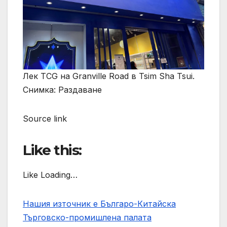
Лек TCG на Granville Road в Tsim Sha Tsui.
Снимка: Раздаване
Source link
Like this:
Like Loading…
Нашия източник е Българо-Китайска
Търговско-промишлена палaта