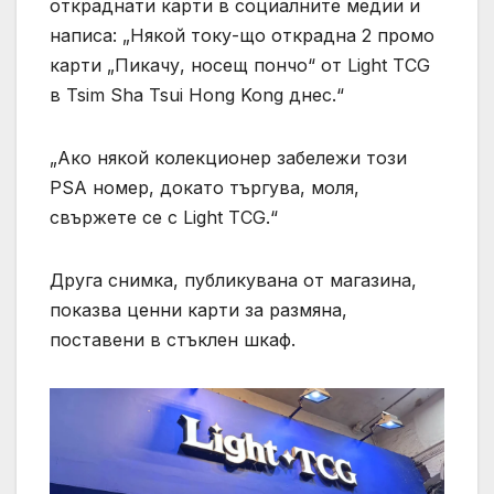
откраднати карти в социалните медии и
написа: „Някой току-що открадна 2 промо
карти „Пикачу, носещ пончо“ от Light TCG
в Tsim Sha Tsui Hong Kong днес.“
„Ако някой колекционер забележи този
PSA номер, докато търгува, моля,
свържете се с Light TCG.“
Друга снимка, публикувана от магазина,
показва ценни карти за размяна,
поставени в стъклен шкаф.