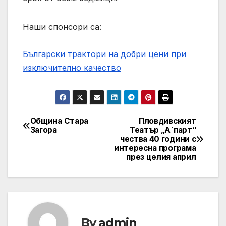
Наши спонсори са:
Български трактори на добри цени при
изключително качество
Община Стара
Пловдивският
Post
Загора
Театър „А`парт“
чества 40 години с
navigation
интересна програма
през целия април
By
admin