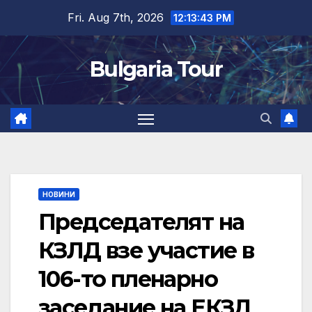
Skip
Fri. Aug 7th, 2026
12:13:44 PM
to
content
Bulgaria Tour
НОВИНИ
Председателят на
КЗЛД взе участие в
106-то пленарно
заседание на ЕКЗД