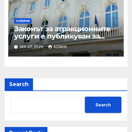
НОВИНИ
Законът за атракционните
услуги е публикуван за
обществено обсъждане
SEP 27, 2025
ADMIN
Search
Search