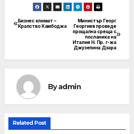
Бизнес климат –
Министър Георг
Post
Кралство Камбоджа
Георгиев проведе
прощална среща с
navigation
посланика на
Италия Н. Пр. г-жа
Джузепина Дзара
By
admin
Related Post