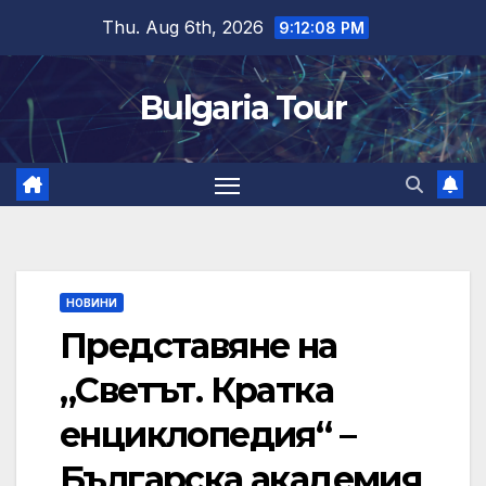
Skip
Thu. Aug 6th, 2026
9:12:09 PM
to
content
Bulgaria Tour
НОВИНИ
Представяне на
„Светът. Кратка
енциклопедия“ –
Българска академия