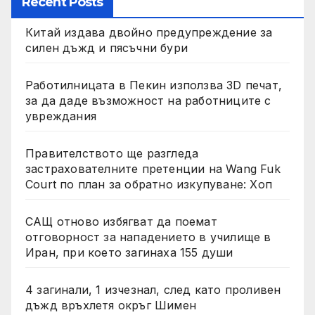
Recent Posts
Китай издава двойно предупреждение за
силен дъжд и пясъчни бури
Работилницата в Пекин използва 3D печат,
за да даде възможност на работниците с
увреждания
Правителството ще разгледа
застрахователните претенции на Wang Fuk
Court по план за обратно изкупуване: Хоп
САЩ отново избягват да поемат
отговорност за нападението в училище в
Иран, при което загинаха 155 души
4 загинали, 1 изчезнал, след като проливен
дъжд връхлетя окръг Шимен