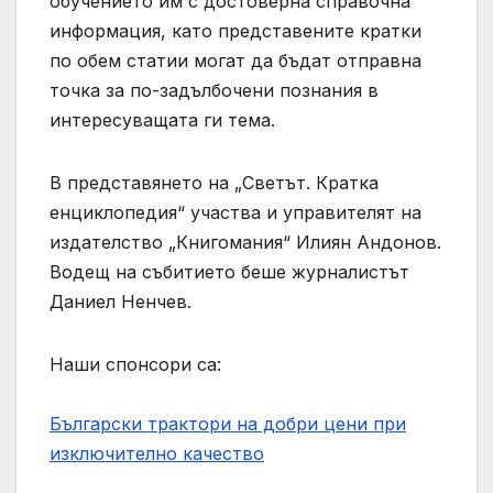
обучението им с достоверна справочна
информация, като представените кратки
по обем статии могат да бъдат отправна
точка за по-задълбочени познания в
интересуващата ги тема.
В представянето на „Светът. Кратка
енциклопедия“ участва и управителят на
издателство „Книгомания“ Илиян Андонов.
Водещ на събитието беше журналистът
Даниел Ненчев.
Наши спонсори са:
Български трактори на добри цени при
изключително качество