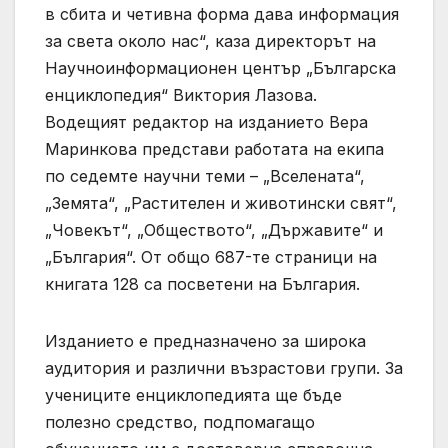
в сбита и четивна форма дава информация
за света около нас“, каза директорът на
Научноинформационен център „Българска
енциклопедия“ Виктория Лазова.
Водещият редактор на изданието Вера
Маринкова представи работата на екипа
по седемте научни теми – „Вселената“,
„Земята“, „Растителен и животински свят“,
„Човекът“, „Обществото“, „Държавите“ и
„България“. От общо 687-те страници на
книгата 128 са посветени на България.
Изданието е предназначено за широка
аудитория и различни възрастови групи. За
учениците енциклопедията ще бъде
полезно средство, подпомагащо