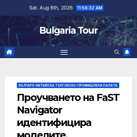
Skip
Sat. Aug 8th, 2026
11:56:33 AM
to
content
Bulgaria Tour
БЪЛГАРО-КИТАЙСКА ТЪРГОВСКО-ПРОМИШЛЕНА ПАЛAТА
Проучването на FaST
Navigator
идентифицира
моделите,