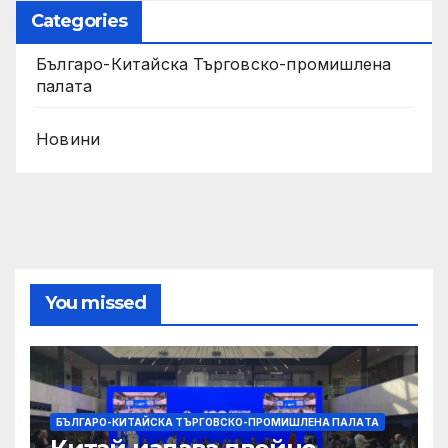
Categories
Българо-Китайска Търговско-промишлена
палaта
Новини
You missed
БЪЛГАРО-КИТАЙСКА ТЪРГОВСКО-ПРОМИШЛЕНА ПАЛAТА