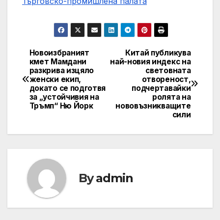
Търговско-промишлена палaта
Новоизбраният
Китай публикува
Post
кмет Мамдани
най-новия индекс на
разкрива изцяло
световната
navigation
женски екип,
отвореност,
докато се подготвя
подчертавайки
за „устойчивия на
ролята на
Тръмп“ Ню Йорк
нововъзникващите
сили
By
admin