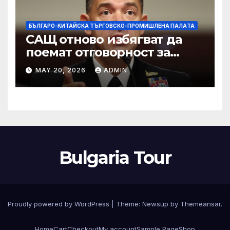
БЪЛГАРО-КИТАЙСКА ТЪРГОВСКО-ПРОМИШЛЕНА ПАЛAТА
САЩ отново избягват да
поемат отговорност за
нападението в училище в
MAY 20, 2026
ADMIN
Иран, при което загинаха
155 души
Bulgaria Tour
Proudly powered by WordPress
|
Theme:
Newsup
by
Themeansar
.
Home
Cart
Checkout
My account
Sample Page
Shop