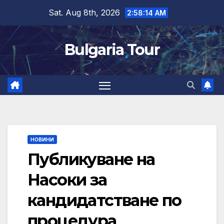
Skip
Sat. Aug 8th, 2026
2:58:15 AM
to
content
Bulgaria Tour
НОВИНИ
Публикуване на
Насоки за
кандидатстване по
процедура