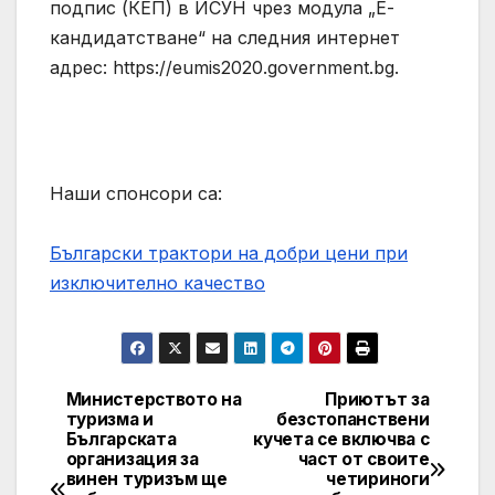
подпис (КЕП) в ИСУН чрез модула „Е-
кандидатстване“ на следния интернет
адрес: https://eumis2020.government.bg.
Наши спонсори са:
Български трактори на добри цени при
изключително качество
Министерството на
Приютът за
Post
туризма и
безстопанствени
Българската
кучета се включва с
navigation
организация за
част от своите
винен туризъм ще
четириноги