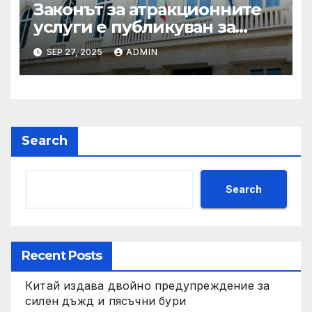
Законът за атракционните
услуги е публикуван за
обществено обсъждане
SEP 27, 2025
ADMIN
Search
Search
Recent Posts
Китай издава двойно предупреждение за
силен дъжд и пясъчни бури