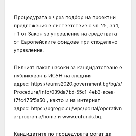
Процедурата е чрез подбор на проектни
предложения в съответствие с чл. 25, ал.1,
т.1 от Закон за управление на средствата
от Европейските фондове при споделено
управление.
Пълният пакет насоки за кандидатстване е
публикуван в ИСУН на следния
адрес: https://eumis2020.government.bg/bg/s/
Procedure/Info/039da7bd-55c1-4eb3-acea-
f7fc475f5a50 , както и на интернет
адрес: https://bgregio.eu/wps/portal/operativn
a-programa/home и www.eufunds.bg.
Кандидатите по процедурата могат да