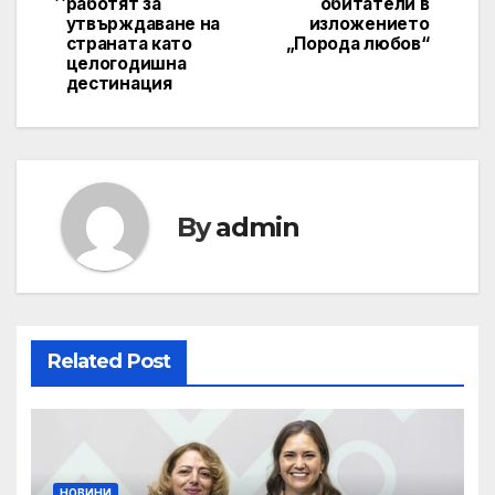
работят за
обитатели в
утвърждаване на
изложението
страната като
„Порода любов“
целогодишна
дестинация
By
admin
Related Post
НОВИНИ