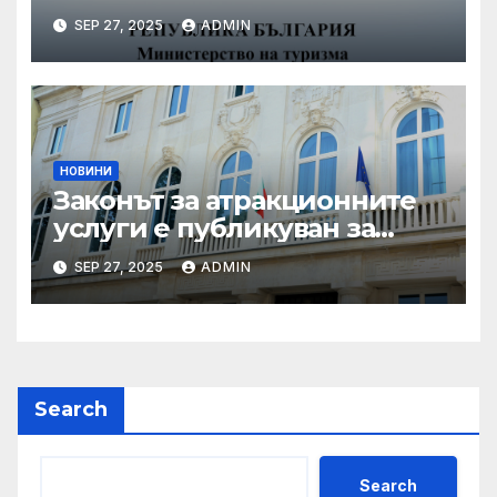
координирани проверки
SEP 27, 2025
ADMIN
през летния сезон
НОВИНИ
Законът за атракционните
услуги е публикуван за
обществено обсъждане
SEP 27, 2025
ADMIN
Search
Search