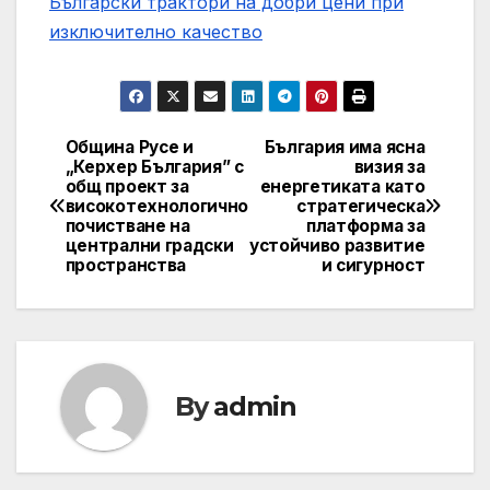
Български трактори на добри цени при
изключително качество
Община Русе и
България има ясна
Post
„Керхер България” с
визия за
общ проект за
енергетиката като
navigation
високотехнологично
стратегическа
почистване на
платформа за
централни градски
устойчиво развитие
пространства
и сигурност
By
admin