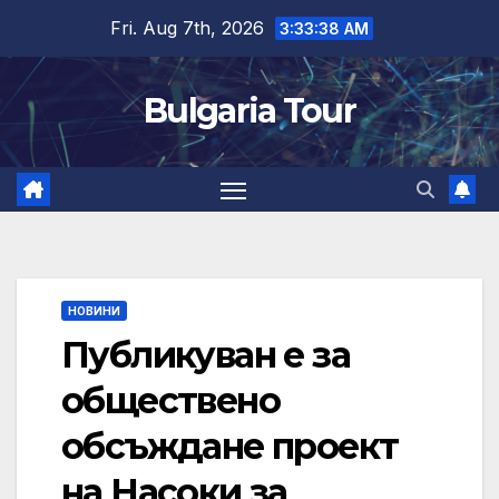
Skip
Fri. Aug 7th, 2026
3:33:39 AM
to
content
Bulgaria Tour
НОВИНИ
Публикуван е за
обществено
обсъждане проект
на Насоки за