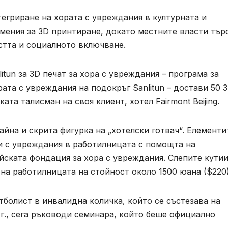
егриране на хората с увреждания в културната и
умения за 3D принтиране, докато местните власти тър
стта и социалното включване.
tun за 3D печат за хора с увреждания – програма за
ата с увреждания на подокръг Sanlitun – достави 50 
та талисман на своя клиент, хотел Fairmont Beijing.
йна и скрита фигурка на „хотелски готвач“. Елементи
и с увреждания в работилницата с помощта на
йската фондация за хора с увреждания. Слепите кути
на работилницата на стойност около 1500 юана ($220)
етболист в инвалидна количка, който се състезава на
г., сега ръководи семинара, който беше официално