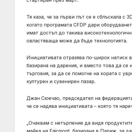
Тя каза, че за първи път се е сблъскала с
когато програмата CFDP дари оборудванет
имат достъп до такива високотехнологичн
овластяваща може да бъде технологията.
Инициативата отразява по-широк натиск в
базирана на дарения, и вместо това да се
търговия, за да се помогне на хората с ув
културен и сувенирен пазар.
Джан Сюечао, председател на федерацията 
че се надява инициативата – която тя наре
„Очаквам с нетърпение да видя продуктите
майка на Fairmont, базирана в Париж, за да