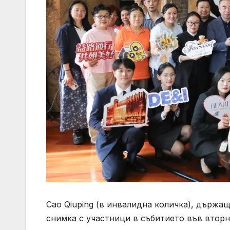
Cao Qiuping (в инвалидна количка), държащ
снимка с участници в събитието във вторник.