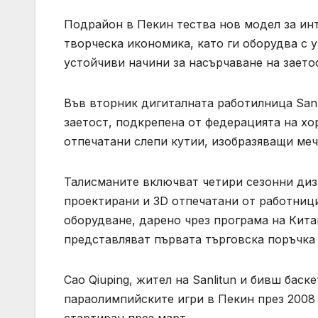
Подрайон в Пекин тества нов модел за инт
творческа икономика, като ги оборудва с 
устойчиви начини за насърчаване на заето
Във вторник дигиталната работилница Sanli
заетост, подкрепена от федерацията на хор
отпечатани слепи кутии, изобразяващи мечка
Талисманите включват четири сезонни диза
проектирани и 3D отпечатани от работниц
оборудване, дарено чрез програма на Кита
представляват първата търговска поръчка 
Cao Qiuping, жител на Sanlitun и бивш баск
параолимпийските игри в Пекин през 2008 
стартиран през март.