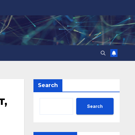
Search
т,
Search