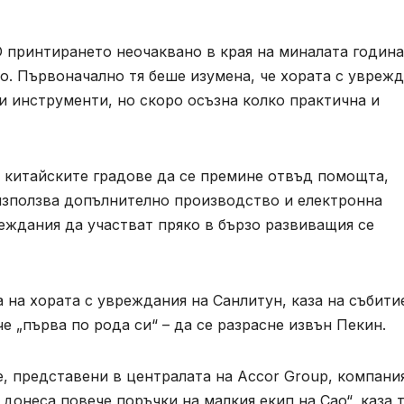
 3D принтирането неочаквано в края на миналата година
о. Първоначално тя беше изумена, че хората с увреж
и инструменти, но скоро осъзна колко практична и
 китайските градове да се премине отвъд помощта,
 използва допълнително производство и електронна
реждания да участват пряко в бързо развиващия се
на хората с увреждания на Санлитун, каза на събити
че „първа по рода си“ – да се разрасне извън Пекин.
, представени в централата на Accor Group, компани
 донеса повече поръчки на малкия екип на Cao“, каза т