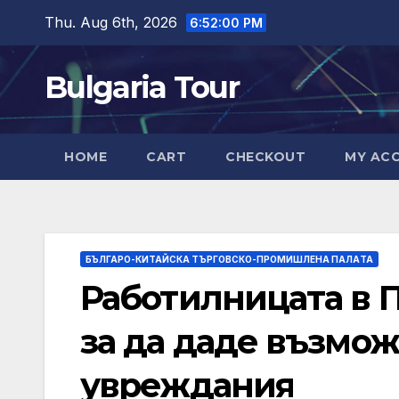
Skip
Thu. Aug 6th, 2026
6:52:02 PM
to
content
Bulgaria Tour
HOME
CART
CHECKOUT
MY AC
БЪЛГАРО-КИТАЙСКА ТЪРГОВСКО-ПРОМИШЛЕНА ПАЛAТА
Работилницата в П
за да даде възмож
увреждания