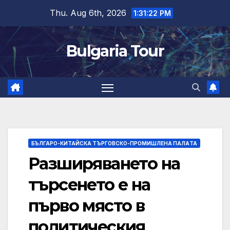
Skip
Thu. Aug 6th, 2026
1:31:24 PM
to
content
Bulgaria Tour
БЪЛГАРО-КИТАЙСКА ТЪРГОВСКО-ПРОМИШЛЕНА ПАЛAТА
Разширяването на
търсенето е на
първо място в
политическия