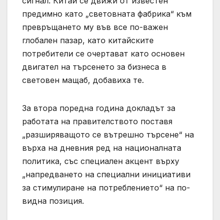
сигнал: Китай се движи от известен
предимно като „световната фабрика“ към
превръщането му във все по-важен
глобален пазар, като китайските
потребители се очертават като основен
двигател на търсенето за бизнеса в
световен мащаб, добавиха те.
За втора поредна година докладът за
работата на правителството поставя
„разширяващото се вътрешно търсене“ на
върха на дневния ред на националната
политика, със специален акцент върху
„напредването на специални инициативи
за стимулиране на потреблението“ на по-
видна позиция.