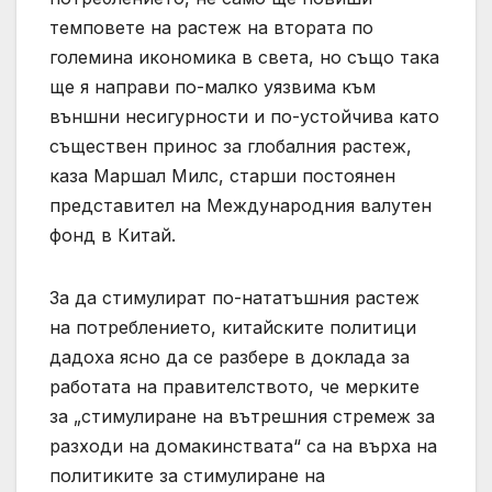
темповете на растеж на втората по
големина икономика в света, но също така
ще я направи по-малко уязвима към
външни несигурности и по-устойчива като
съществен принос за глобалния растеж,
каза Маршал Милс, старши постоянен
представител на Международния валутен
фонд в Китай.
За да стимулират по-нататъшния растеж
на потреблението, китайските политици
дадоха ясно да се разбере в доклада за
работата на правителството, че мерките
за „стимулиране на вътрешния стремеж за
разходи на домакинствата“ са на върха на
политиките за стимулиране на