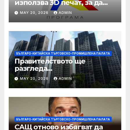
използва 3D печат, за да
даде възможност на
MAY 20, 2026
ADMIN
работниците с увреждания
БЪЛГАРО-КИТАЙСКА ТЪРГОВСКО-ПРОМИШЛЕНА ПАЛAТА
Правителството ще
разгледа
застрахователните
MAY 20, 2026
ADMIN
претенции на Wang Fuk
Court по план за обратно
изкупуване: Хоп
БЪЛГАРО-КИТАЙСКА ТЪРГОВСКО-ПРОМИШЛЕНА ПАЛAТА
САЩ отново избягват да