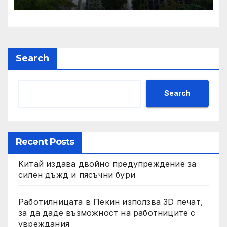
претенции на Wang Fuk
Court по план за обратно
изкупуване: Хоп
Search
Search
Recent Posts
Китай издава двойно предупреждение за
силен дъжд и пясъчни бури
Работилницата в Пекин използва 3D печат,
за да даде възможност на работниците с
увреждания