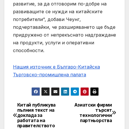
развитие, за да отговорим по-добре на
развиващите се нужди на китайските
потребители“, добави Чеунг,
подчертавайки, че разширяването ще бъде
придружено от непрекъснато надграждане
на продукти, услуги и оперативни
способности.
Нашия източник е Българо-Китайска
Търговско-промишлена палaта
Китай публикува
Азиатски фирми
Post
пълния текст на
търсят
доклада за
технологични
navigation
работата на
партньорства
правителството