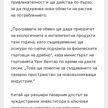
привлекателност и ще действа по-бързо,
за да подхранва нови области на растеж
на потреблението.
„Програмата за обмен ще даде приоритет
на екологичните и интелигентни продукти
тази година, като същевременно ще
осигури по-силна подкрепа за физическите
търговци на дребно“, каза министърът на
търговията Уанг Вентао по време на двете
сесии. „Това ще помогне за създаването на
пазарно пространство за нововъзникващи
индустрии.“
Китай ще разшири пазарния достъп за
чуждестранни инвеститори в ключови
сектори на услугите и ще разшири