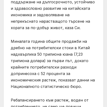
поддържане на дългосрочното, устойчиво
и здравословно развитие на китайската
икономика и задоволяване на
непрекъснато нарастващото търсене на
хората за по-добър живот, каза Си.
Миналата година общите продажби на
дребно на потребителски стоки в Китай
надхвърлиха 50 трилиона юана (7,23
трилиона долара) за първи път, докато
крайните потребителски разходи
допринесоха с 52 процента за
икономическия растеж, показват данни на
Националното статистическо бюро.
Ребалансирането към растеж, воден от
потреблението, не само ще повиши