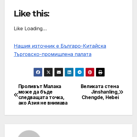
Like this:
Like Loading…
Нашия източник е Българо-Китайска
Търговско-промишлена палaта
Проливът Малака
Великата стена
Post
може да бъде
Jinshanling,
следващата точка,
Chengde, Hebei
navigation
ако Азия не внимава