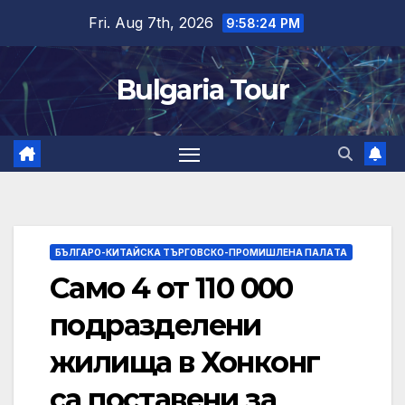
Skip
Fri. Aug 7th, 2026
9:58:25 PM
to
content
Bulgaria Tour
БЪЛГАРО-КИТАЙСКА ТЪРГОВСКО-ПРОМИШЛЕНА ПАЛAТА
Само 4 от 110 000
подразделени
жилища в Хонконг
са поставени за