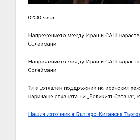
02:30 часа
Напрежението между Иран и САЩ нараства,
Солеймани
Напрежението между Иран и САЩ нараства,
Солеймани
Тя е „отявлен поддръжник на иранския ре
наричаше страната ни „Великият Сатана“, 
Нашия източник е Българо-Китайска Търг