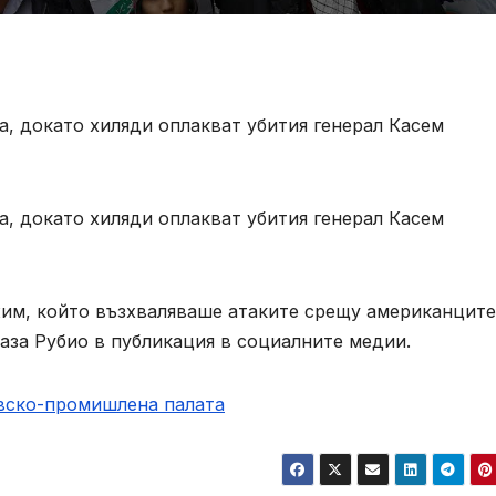
 докато хиляди оплакват убития генерал Касем
 докато хиляди оплакват убития генерал Касем
жим, който възхваляваше атаките срещу американците
каза Рубио в публикация в социалните медии.
овско-промишлена палaта