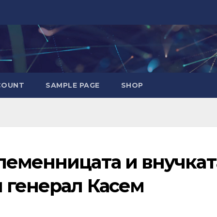
COUNT
SAMPLE PAGE
SHOP
леменницата и внучкат
и генерал Касем