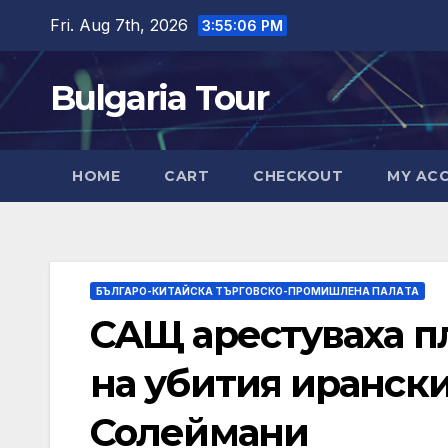
Skip
Fri. Aug 7th, 2026
3:55:07 PM
to
content
Bulgaria Tour
HOME
CART
CHECKOUT
MY AC
БЪЛГАРО-КИТАЙСКА ТЪРГОВСКО-ПРОМИШЛЕНА ПАЛAТА
САЩ арестуваха п
на убития иранск
Солеймани