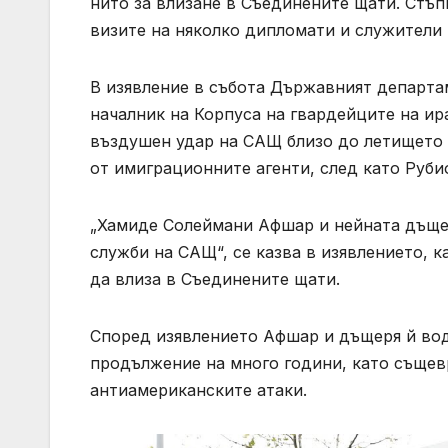
нито за влизане в Съединените щати. Стъп
визите на няколко дипломати и служители
В изявление в събота Държавният департа
началник на Корпуса на гвардейците на и
въздушен удар на САЩ близо до летището в
от имиграционните агенти, след като Руби
„Хамиде Солеймани Афшар и нейната дъще
служби на САЩ“, се казва в изявлението, к
да влиза в Съединените щати.
Според изявлението Афшар и дъщеря й вод
продължение на много години, като същев
антиамериканските атаки.