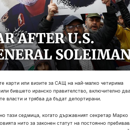
е карти или визите за САЩ на най-малко четирима
 или бившето иранско правителство, включително дв
е власти и трябва да бъдат депортирани.
но тази седмица, когато държавният секретар Марко
ловията нито за законен статут на постоянно пребивав