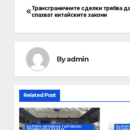
Трансграничните сделки трябва д
Post
спазват китайските закони
navigation
By
admin
Related Post
БЪЛГАРО-КИТАЙСКА ТЪРГОВСКО-
БЪЛГАР
ПРОМИШЛЕНА ПАЛAТА
ПРОМИШ