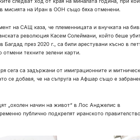
ките следват ход от края на миналата година, при ко
 в мисията на Иран в ООН също бяха отменени.
мент на САЩ каза, че племенницата и внучката на би
ранската революция Касем Солеймани, който беше уби
 Багдад през 2020 г., са били арестувани късно в пет
о отмени техните зелени карти.
ря сега са задържани от имиграционните и митничес
ато се добавя, че на съпруга на Афшар също е забране
ят „охолен начин на живот“ в Лос Анджелис в
ременно публично подкрепят иранското правителство