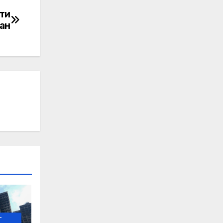
ти
ран
-