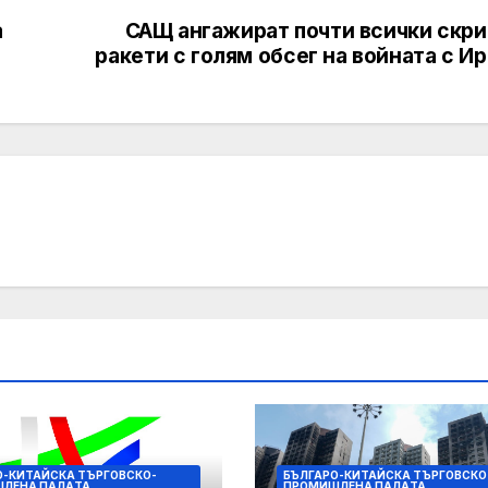
а
САЩ ангажират почти всички скри
ракети с голям обсег на войната с И
О-КИТАЙСКА ТЪРГОВСКО-
БЪЛГАРО-КИТАЙСКА ТЪРГОВСКО
ЛЕНА ПАЛAТА
ПРОМИШЛЕНА ПАЛAТА