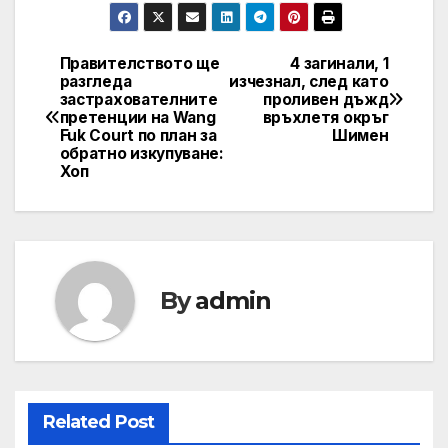
Правителството ще
4 загинали, 1
Post
разгледа
изчезнал, след като
застрахователните
проливен дъжд
navigation
претенции на Wang
връхлетя окръг
Fuk Court по план за
Шимен
обратно изкупуване:
Хоп
By
admin
Related Post