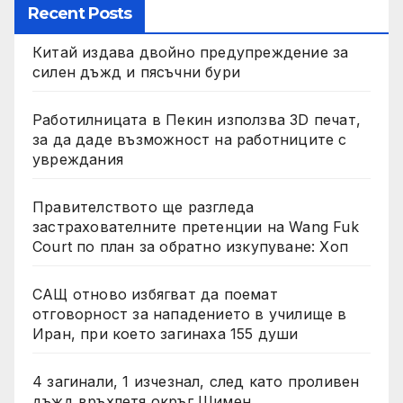
Recent Posts
Китай издава двойно предупреждение за
силен дъжд и пясъчни бури
Работилницата в Пекин използва 3D печат,
за да даде възможност на работниците с
увреждания
Правителството ще разгледа
застрахователните претенции на Wang Fuk
Court по план за обратно изкупуване: Хоп
САЩ отново избягват да поемат
отговорност за нападението в училище в
Иран, при което загинаха 155 души
4 загинали, 1 изчезнал, след като проливен
дъжд връхлетя окръг Шимен