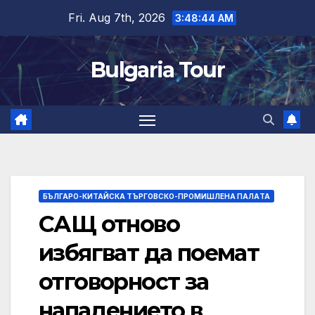
Skip
Fri. Aug 7th, 2026
3:48:44 AM
to
content
Bulgaria Tour
БЪЛГАРО-КИТАЙСКА ТЪРГОВСКО-ПРОМИШЛЕНА ПАЛAТА
САЩ отново
избягват да поемат
отговорност за
нападението в