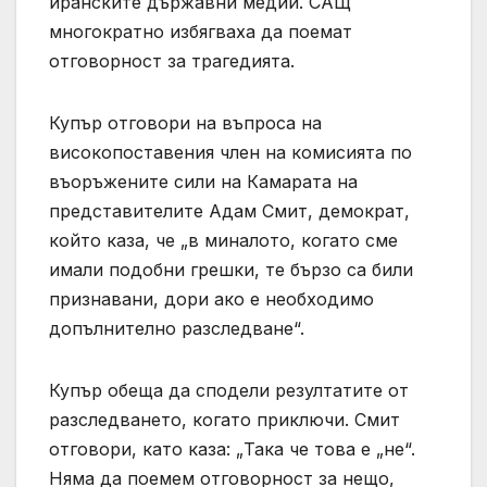
иранските държавни медии. САЩ
многократно избягваха да поемат
отговорност за трагедията.
Купър отговори на въпроса на
високопоставения член на комисията по
въоръжените сили на Камарата на
представителите Адам Смит, демократ,
който каза, че „в миналото, когато сме
имали подобни грешки, те бързо са били
признавани, дори ако е необходимо
допълнително разследване“.
Купър обеща да сподели резултатите от
разследването, когато приключи. Смит
отговори, като каза: „Така че това е „не“.
Няма да поемем отговорност за нещо,