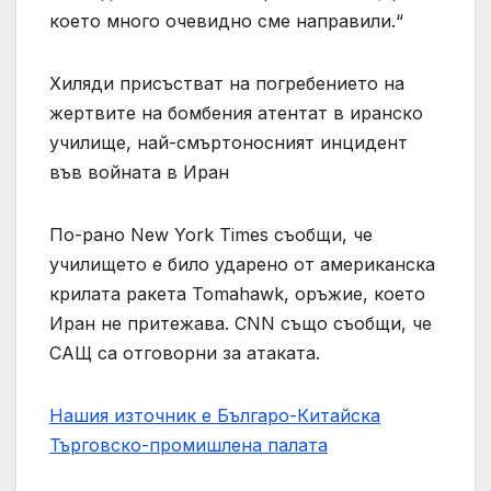
което много очевидно сме направили.“
Хиляди присъстват на погребението на
жертвите на бомбения атентат в иранско
училище, най-смъртоносният инцидент
във войната в Иран
По-рано New York Times съобщи, че
училището е било ударено от американска
крилата ракета Tomahawk, оръжие, което
Иран не притежава. CNN също съобщи, че
САЩ са отговорни за атаката.
Нашия източник е Българо-Китайска
Търговско-промишлена палaта