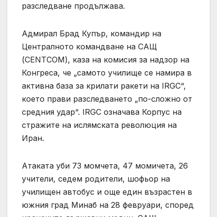
разследване продължава.
Адмирал Брад Купър, командир на
Централното командване на САЩ
(CENTCOM), каза на комисия за надзор на
Конгреса, че „самото училище се намира в
активна база за крилати ракети на IRGC“,
което прави разследването „по-сложно от
средния удар“. IRGC означава Корпус на
стражите на ислямската революция на
Иран.
Атаката уби 73 момчета, 47 момичета, 26
учители, седем родители, шофьор на
училищен автобус и още един възрастен в
южния град Минаб на 28 февруари, според