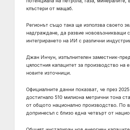
потенциала на петрола, газа, минералите,
клъстери от мащаб.
Регионът също така ще използва своето зе
надграждане, да развие нововъзникващи с
интегрирането на ИИ с различни индустрии
Джан Инчун, изпълнителен заместник-предс
цялостния капацитет за производство на е
новите източници.
Официалните данни показват, че през 2025
достигнало 510 милиона метрични тона ст
от общото национално производство. По вр
допринесъл с близо една четвърт от нацио
Общият инсталиран нов енергиен капаците