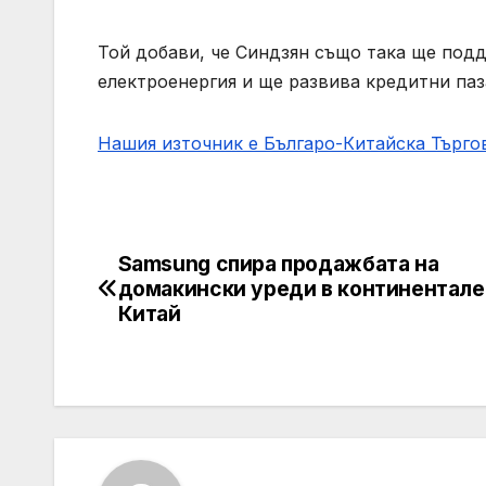
Той добави, че Синдзян също така ще подд
електроенергия и ще развива кредитни паз
Нашия източник е Българо-Китайска Търг
Samsung спира продажбата на
Post
домакински уреди в континентале
navigation
Китай