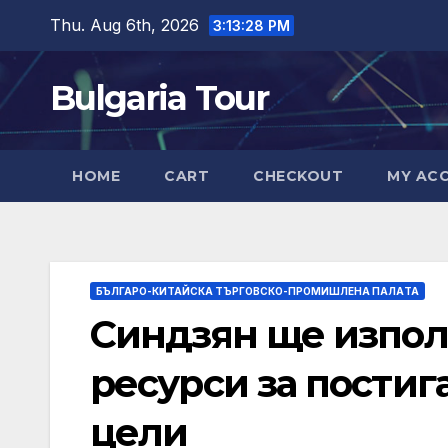
Skip
Thu. Aug 6th, 2026
3:13:29 PM
to
content
Bulgaria Tour
HOME
CART
CHECKOUT
MY AC
БЪЛГАРО-КИТАЙСКА ТЪРГОВСКО-ПРОМИШЛЕНА ПАЛAТА
Синдзян ще изпол
ресурси за постиг
цели