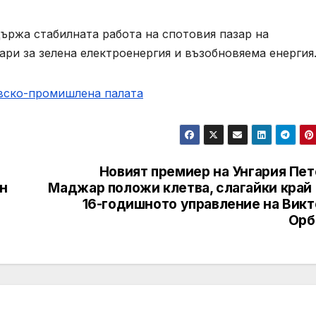
ържа стабилната работа на спотовия пазар на
ари за зелена електроенергия и възобновяема енергия
овско-промишлена палaта
Новият премиер на Унгария Пет
н
Маджар положи клетва, слагайки край 
16-годишното управление на Викт
Орб