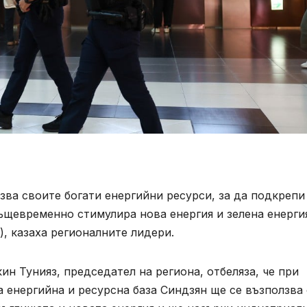
ва своите богати енергийни ресурси, за да подкрепи
ъщевременно стимулира нова енергия и зелена енерги
), казаха регионалните лидери.
н Тунияз, председател на региона, отбеляза, че при
 енергийна и ресурсна база Синдзян ще се възползва