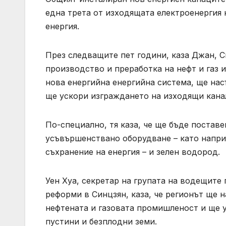
една трета от изходящата електроенергия 
енергия.
През следващите пет години, каза Джан, 
производство и преработка на нефт и газ 
нова енергийна енергийна система, ще нас
ще ускори изграждането на изходящи канал
По-специално, тя каза, че ще бъде постав
усъвършенствано оборудване – като напри
съхранение на енергия – и зелен водород.
Уен Хуа, секретар на групата на водещите
реформи в Синцзян, каза, че регионът ще 
нефтената и газовата промишленост и ще у
пустини и безплодни земи.