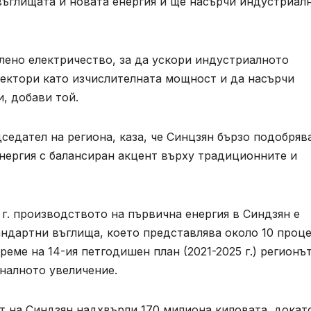
 въглищата и новата енергия и ще насърчи индустриал
лено електричество, за да ускори индустриалното
ектори като изчислителната мощност и да насърчи
, добави той.
едател на региона, каза, че Синцзян бързо подобряв
нергия с балансиран акцент върху традиционните и
 г. производството на първична енергия в Синдзян е
андартни въглища, което представлява около 10 проц
еме на 14-ия петгодишен план (2021-2025 г.) регионът
налното увеличение.
т на Синдзян надхвърли 170 милиона киловата, докат