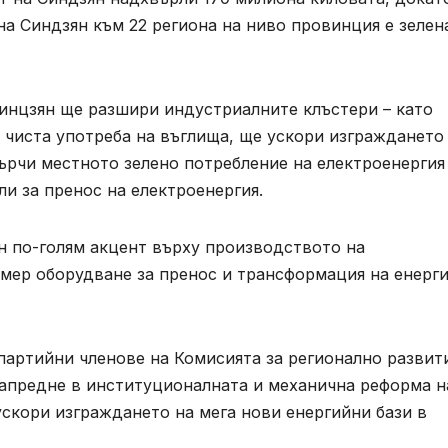
на Синдзян към 22 региона на ниво провинция е зелен
Синцзян ще разшири индустриалните клъстери – като
и чиста употреба на въглища, ще ускори изграждането
ърчи местното зелено потребление на електроенергия
и за пренос на електроенергия.
ен по-голям акцент върху производството на
мер оборудване за пренос и трансформация на енерги
 партийни членове на Комисията за регионално развит
напредне в институционалната и механична реформа н
скори изграждането на мега нови енергийни бази в