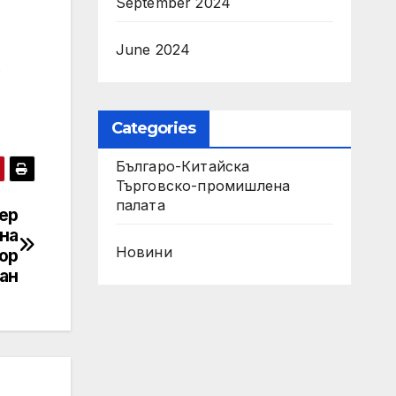
September 2024
June 2024
.
Categories
Българо-Китайска
Търговско-промишлена
палaта
ер
на
Новини
ор
ан