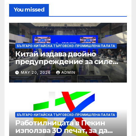
You missed
БЪЛГАРО-КИТАЙСКА ТЪРГОВСКО-ПРОМИШЛЕНА ПАЛAТА
Китай издава двойно
предупреждение за силен
дъжд и пясъчни бури
MAY 20, 2026
ADMIN
БЪЛГАРО-КИТАЙСКА ТЪРГОВСКО-ПРОМИШЛЕНА ПАЛAТА
Работилницата в Пекин
използва 3D печат, за да