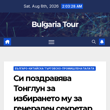
Skip
Sat. Aug 8th, 2026
2:03:28 AM
to
content
Bulgaria Tour
БЪЛГАРО-КИТАЙСКА ТЪРГОВСКО-ПРОМИШЛЕНА ПАЛAТА
Си поздравява
Тонглун за
избирането му за
генерален секретар