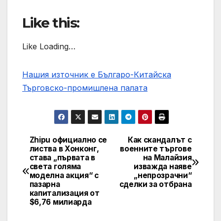
Like this:
Like Loading…
Нашия източник е Българо-Китайска
Търговско-промишлена палaта
Zhipu официално се
Как скандалът с
Post
листва в Хонконг,
военните търгове
става „първата в
на Малайзия
navigation
света голяма
изважда наяве
моделна акция“ с
„непрозрачни“
пазарна
сделки за отбрана
капитализация от
$6,76 милиарда