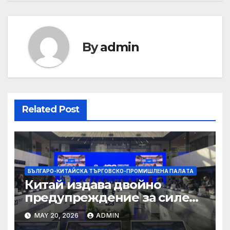
By
admin
Related Post
БЪЛГАРО-КИТАЙСКА ТЪРГОВСКО-ПРОМИШЛЕНА ПАЛAТА
Китай издава двойно
предупреждение за силен
дъжд и пясъчни бури
MAY 20, 2026
ADMIN