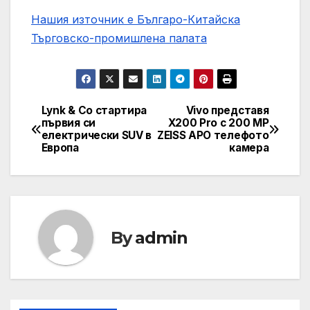
Нашия източник е Българо-Китайска
Търговско-промишлена палaта
Lynk & Co стартира
Vivo представя
Post
първия си
X200 Pro с 200 MP
електрически SUV в
ZEISS APO телефото
navigation
Европа
камера
By
admin