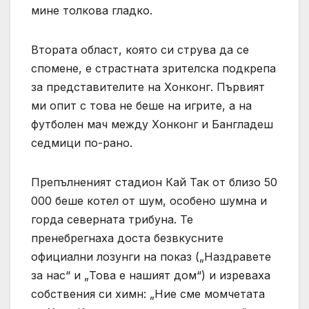
мине толкова гладко.
Втората област, която си струва да се
спомене, е страстната зрителска подкрепа
за представителите на Хонконг. Първият
ми опит с това не беше на игрите, а на
футболен мач между Хонконг и Бангладеш
седмици по-рано.
Препълненият стадион Кай Так от близо 50
000 беше котел от шум, особено шумна и
горда северната трибуна. Те
пренебрегнаха доста безвкусните
официални лозунги на показ („Наздравете
за нас“ и „Това е нашият дом“) и изреваха
собствения си химн: „Ние сме момчетата