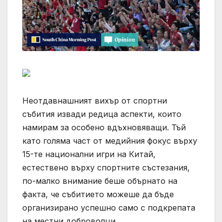
Неотдавнашният вихър от спортни
събития извади редица аспекти, които
намирам за особено вдъхновяващи. Тъй
като голяма част от медийния фокус върху
15-те национални игри на Китай,
естествено върху спортните състезания,
по-малко внимание беше обърнато на
факта, че събитието можеше да бъде
организирано успешно само с подкрепата
на местни доброволци.