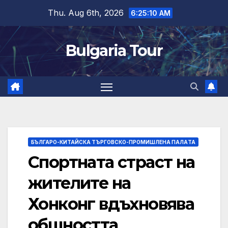
Skip
Thu. Aug 6th, 2026
6:25:11 AM
to
content
Bulgaria Tour
БЪЛГАРО-КИТАЙСКА ТЪРГОВСКО-ПРОМИШЛЕНА ПАЛAТА
Спортната страст на
жителите на
Хонконг вдъхновява
общността