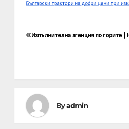
Български трактори на добри цени при из
Изпълнителна агенция по горите |
Post
navigation
By
admin