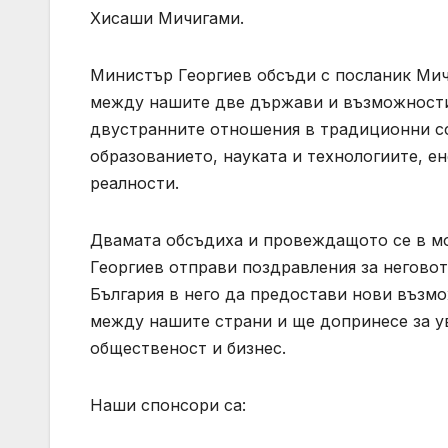
Хисаши Мичигами.
Министър Георгиев обсъди с посланик Мич
между нашите две държави и възможности
двустранните отношения в традиционни с
образованието, науката и технологиите, е
реалности.
Двамата обсъдиха и провеждащото се в мо
Георгиев отправи поздравления за неговот
България в него да предостави нови възм
между нашите страни и ще допринесе за у
общественост и бизнес.
Наши спонсори са: