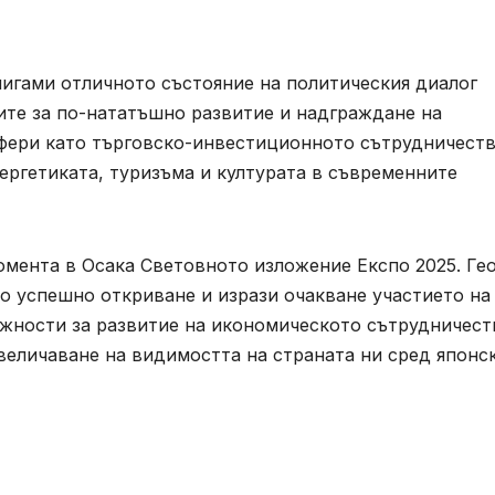
игами отличното състояние на политическия диалог
те за по-нататъшно развитие и надграждане на
фери като търговско-инвестиционното сътрудничеств
нергетиката, туризъма и културата в съвременните
мента в Осака Световното изложение Експо 2025. Ге
о успешно откриване и изрази очакване участието на
ожности за развитие на икономическото сътрудничест
величаване на видимостта на страната ни сред японс