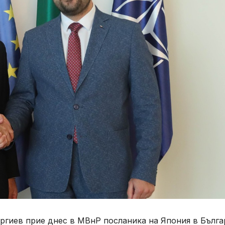
ргиев прие днес в МВнР посланика на Япония в Бълга