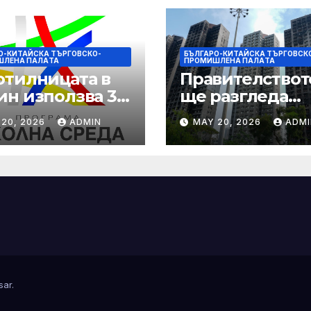
О-КИТАЙСКА ТЪРГОВСКО-
БЪЛГАРО-КИТАЙСКА ТЪРГОВСК
ШЛЕНА ПАЛAТА
ПРОМИШЛЕНА ПАЛAТА
отилницата в
Правителствот
ин използва 3D
ще разгледа
т, за да даде
застраховател
 20, 2026
ADMIN
MAY 20, 2026
ADMI
можност на
претенции на
отниците с
Wang Fuk Cour
еждания
план за обратн
изкупуване: Хо
sar
.