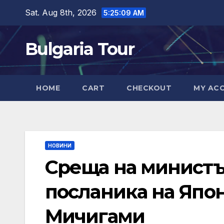
Skip
Sat. Aug 8th, 2026
5:25:10 AM
to
content
Bulgaria Tour
HOME
CART
CHECKOUT
MY AC
НОВИНИ
Среща на министър
посланика на Япо
Мичигами