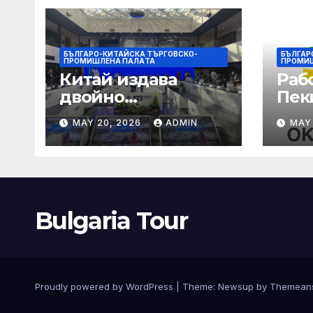
БЪЛГАРО-КИТАЙСКА ТЪРГОВСКО-
БЪЛГАР
ПРОМИШЛЕНА ПАЛAТА
ПРОМИ
Китай издава
Раб
двойно
Пек
предупреждение
печа
MAY 20, 2026
ADMIN
MAY
за силен дъжд и
въз
пясъчни бури
раб
увр
Bulgaria Tour
Proudly powered by WordPress
|
Theme:
Newsup
by
Themean