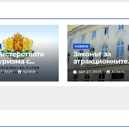
НОВИНИ
истерството
Законът за
уризма с
атракционните
едни мащабни
услуги е
7, 2025
ADMIN
SEP 27, 2025
ADMIN
рдинирани
публикуван за
верки през
обществено
ния сезон
обсъждане