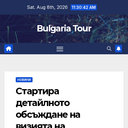
Skip
Sat. Aug 8th, 2026
11:30:43 AM
to
content
Bulgaria Tour
НОВИНИ
Стартира
детайлното
обсъждане на
визията на