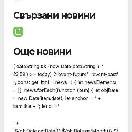
Свързани новини
Още новини
( dateString && (new Date(dateString + ‘
23:59’) >= today) ? ‘event-future’ : ‘event-past’
); const getHtml = news => { let newsElements
= []; news.forEach(function (item) { let objDate
= new Date(item.date); let anchor = ” +
item.title + ”; let p = ‘
‘ +
`${objDate.getDate()}.${objDate.getMonth()}.${