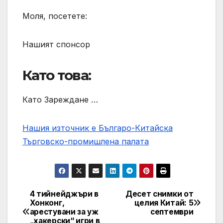
Моля, посетете:
Нашият спонсор
Като това:
Като Зареждане …
Нашия източник е Българо-Китайска
Търговско-промишлена палaта
4 тийнейджъри в
Десет снимки от
Post
Хонконг,
целия Китай: 5
арестувани за уж
септември
navigation
„хакерски“ игри в