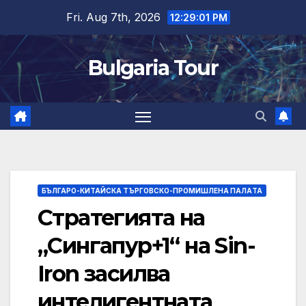
Skip
Fri. Aug 7th, 2026
12:29:02 PM
to
content
Bulgaria Tour
БЪЛГАРО-КИТАЙСКА ТЪРГОВСКО-ПРОМИШЛЕНА ПАЛAТА
Стратегията на
„Сингапур+1“ на Sin-
Iron засилва
интелигентната