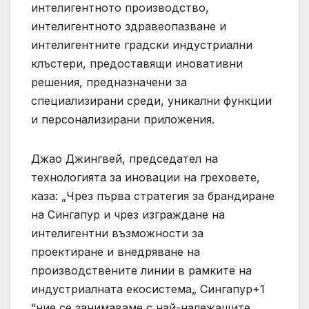
интелигентното производство,
интелигентното здравеопазване и
интелигентните градски индустриални
клъстери, предоставящи иновативни
решения, предназначени за
специализирани среди, уникални функции
и персонализирани приложения.
Джао Джингвей, председател на
технологията за иновации на греховете,
каза: „Чрез първа стратегия за брандиране
на Сингапур и чрез изграждане на
интелигентни възможности за
проектиране и внедряване на
производствените линии в рамките на
индустриалната екосистема„ Сингапур+1
“ние се занимаваме с най-належащите