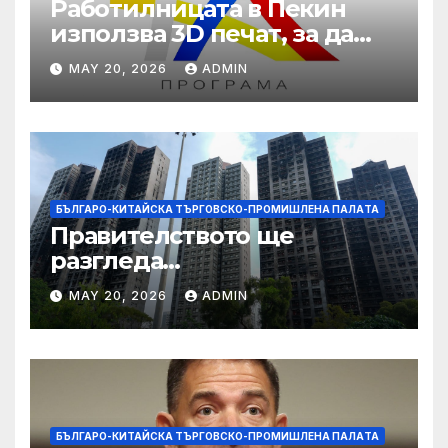
Работилницата в Пекин
използва 3D печат, за да
даде възможност на
MAY 20, 2026
ADMIN
работниците с увреждания
БЪЛГАРО-КИТАЙСКА ТЪРГОВСКО-ПРОМИШЛЕНА ПАЛAТА
Правителството ще
разгледа
застрахователните
MAY 20, 2026
ADMIN
претенции на Wang Fuk
Court по план за обратно
изкупуване: Хоп
БЪЛГАРО-КИТАЙСКА ТЪРГОВСКО-ПРОМИШЛЕНА ПАЛAТА