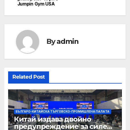
Jumpin Gym USA
By
admin
Related Post
БЪЛГАРО-КИТАЙСКА ТЪРГОВСКО-ПРОМИШЛЕНА ПАЛAТА
Китай издава двойно
предупреждение за силен