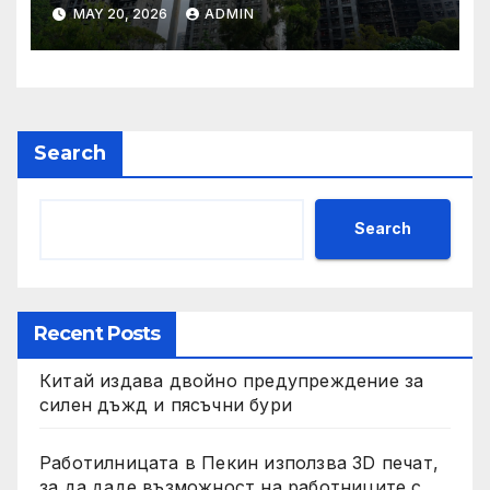
застрахователните
MAY 20, 2026
ADMIN
претенции на Wang Fuk
Court по план за обратно
изкупуване: Хоп
Search
Search
Recent Posts
Китай издава двойно предупреждение за
силен дъжд и пясъчни бури
Работилницата в Пекин използва 3D печат,
за да даде възможност на работниците с