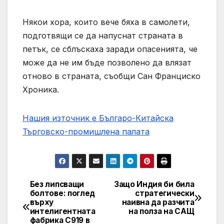
Някои хора, които вече бяха в самолети,
подготвящи се да напуснат страната в
петък, се сблъскаха заради опасенията, че
може да не им бъде позволено да влязат
отново в страната, съобщи Сан Франциско
Хроника.
Нашия източник е Българо-Китайска
Търговско-промишлена палaта
Без липсващи
Защо Индия би била
Post
болтове: поглед
стратегически
върху
наивна да разчита
navigation
интелигентната
на полза на САЩ
фабрика C919 в