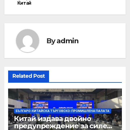
Китай
By
admin
Related Post
БЪЛГАРО-КИТАЙСКА ТЪРГОВСКО-ПРОМИШЛЕНА ПАЛAТА
Китай издава двойно
предупреждение за силен