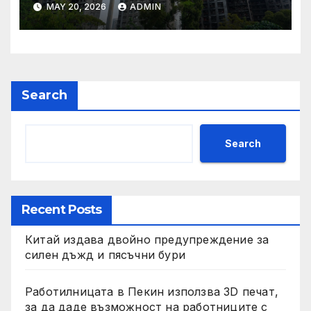
MAY 20, 2026
ADMIN
претенции на Wang Fuk
Court по план за обратно
изкупуване: Хоп
Search
Search
Recent Posts
Китай издава двойно предупреждение за
силен дъжд и пясъчни бури
Работилницата в Пекин използва 3D печат,
за да даде възможност на работниците с