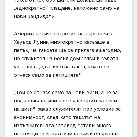
„еднократно“ плащане, наложено само на
нови кандидати.
Американският секретар на търговията
Хауърд Луник многократно казваше в
петък, че таксата ще се прилага ежегодно,
но служител на Белия дом заяви в събота,
че това е „еднократна такса, която се
отнася само за петицията“.
„Той се отнася само за нови визи, а не за
подновяване или настоящи притежатели
на визи“, заяви служителят при условие за
анонимност, след като текстът на
изпълнителната заповед остави много
настоящи притежатели на визи объркани