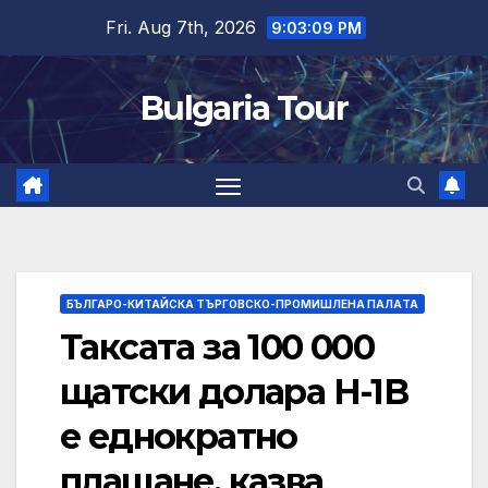
Skip
Fri. Aug 7th, 2026
9:03:10 PM
to
content
Bulgaria Tour
БЪЛГАРО-КИТАЙСКА ТЪРГОВСКО-ПРОМИШЛЕНА ПАЛAТА
Таксата за 100 000
щатски долара H-1B
е еднократно
плащане, казва