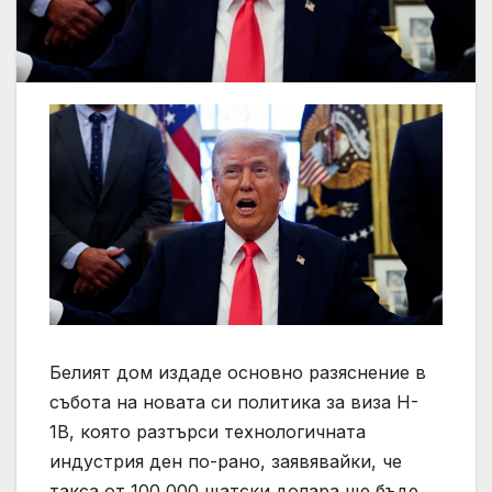
Белият дом издаде основно разяснение в
събота на новата си политика за виза H-
1B, която разтърси технологичната
индустрия ден по-рано, заявявайки, че
такса от 100 000 щатски долара ще бъде