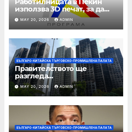
Работилницата в Пекин
използва 3D печат, за да
даде възможност на
MAY 20, 2026
ADMIN
работниците с увреждания
БЪЛГАРО-КИТАЙСКА ТЪРГОВСКО-ПРОМИШЛЕНА ПАЛAТА
Правителството ще
разгледа
застрахователните
MAY 20, 2026
ADMIN
претенции на Wang Fuk
Court по план за обратно
изкупуване: Хоп
БЪЛГАРО-КИТАЙСКА ТЪРГОВСКО-ПРОМИШЛЕНА ПАЛAТА