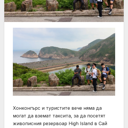
Хонконгърс и туристите вече няма да
могат да вземат таксита, за да посетят
живописния резервоар High Island в Сай