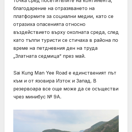
точка сред посетителите на континента,
благодарение на отразяването на
платформите за социални медии, като се
отразиха опасенията относно
въздействието върху околната среда, след
като тълпи туристи се стичаха в района по
време на петдневния ден на труда
„Златната седмица“ през май.
Sai Kung Man Yee Road е единственият път
към и от язовира Изток и Запад. В
резервоара все още може да се осъществи
чрез минибус № 9А.