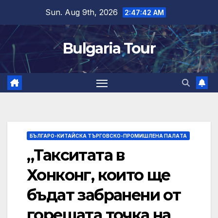
Skip
Sun. Aug 9th, 2026
2:47:43 AM
to
content
Bulgaria Tour
БЪЛГАРО-КИТАЙСКА ТЪРГОВСКО-ПРОМИШЛЕНА ПАЛAТА
„Такситата в
Хонконг, които ще
бъдат забранени от
горещата точка на