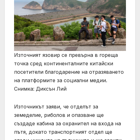
Източният язовир се превърна в гореща
точка сред континенталните китайски
посетители благодарение на отразяването
на платформите за социални медии.
Снимка: Диксън Лий
Източникът заяви, че отделът за
земеделие, риболов и опазване ще
създаде кабина за охранител на входа на
пътя, докато транспортният отдел ще