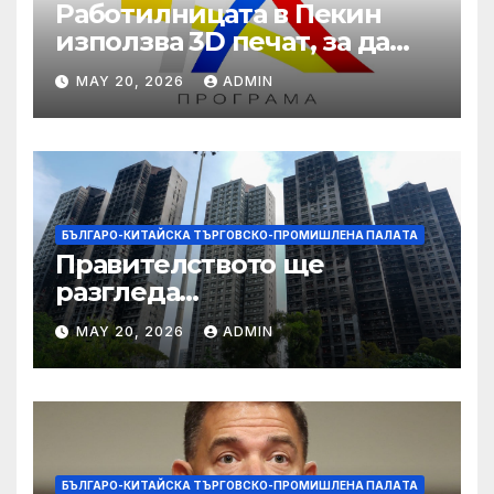
Работилницата в Пекин
използва 3D печат, за да
даде възможност на
MAY 20, 2026
ADMIN
работниците с увреждания
БЪЛГАРО-КИТАЙСКА ТЪРГОВСКО-ПРОМИШЛЕНА ПАЛAТА
Правителството ще
разгледа
застрахователните
MAY 20, 2026
ADMIN
претенции на Wang Fuk
Court по план за обратно
изкупуване: Хоп
БЪЛГАРО-КИТАЙСКА ТЪРГОВСКО-ПРОМИШЛЕНА ПАЛAТА