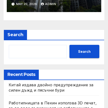
застрахователните
MAY 20, 2026
ADMIN
претенции на Wang Fuk
Court по план за обратно
изкупуване: Хоп
Search
Search
Recent Posts
Китай издава двойно предупреждение за
силен дъжд и пясъчни бури
Работилницата в Пекин използва 3D печат,