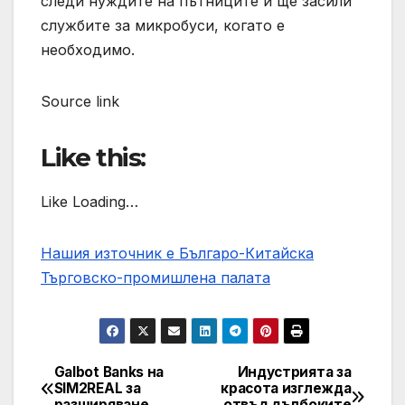
следи нуждите на пътниците и ще засили
службите за микробуси, когато е
необходимо.
Source link
Like this:
Like Loading…
Нашия източник е Българо-Китайска
Търговско-промишлена палaта
Galbot Banks на
Индустрията за
Post
SIM2REAL за
красота изглежда
разширяване
отвъд дълбоките