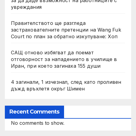
за да даде възможност на работниците с
увреждания
Правителството ще разгледа
застрахователните претенции на Wang Fuk
Court по план за обратно изкупуване: Хоп
САЩ отново избягват да поемат
отговорност за нападението в училище в
Иран, при което загинаха 155 души
4 загинали, 1 изчезнал, след като проливен
дъжд връхлетя окръг Шимен
Recent Comments
No comments to show.