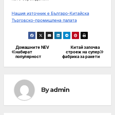
Нашия източник е Българо-Китайска
Търговско-промишлена палaта
Домашните NEV
Китай започва
Post
набират
строеж на супер
популярност
фабрика за ракети
navigation
By
admin