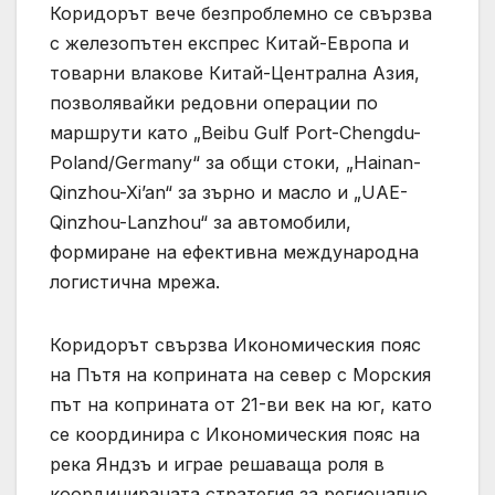
Коридорът вече безпроблемно се свързва
с железопътен експрес Китай-Европа и
товарни влакове Китай-Централна Азия,
позволявайки редовни операции по
маршрути като „Beibu Gulf Port-Chengdu-
Poland/Germany“ за общи стоки, „Hainan-
Qinzhou-Xi’an“ за зърно и масло и „UAE-
Qinzhou-Lanzhou“ за автомобили,
формиране на ефективна международна
логистична мрежа.
Коридорът свързва Икономическия пояс
на Пътя на коприната на север с Морския
път на коприната от 21-ви век на юг, като
се координира с Икономическия пояс на
река Яндзъ и играе решаваща роля в
координираната стратегия за регионално