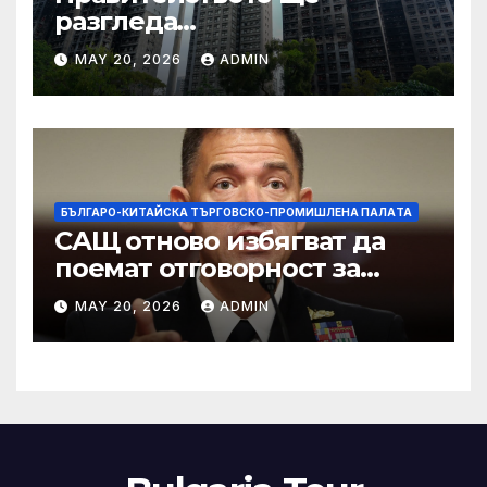
разгледа
застрахователните
MAY 20, 2026
ADMIN
претенции на Wang Fuk
Court по план за обратно
изкупуване: Хоп
БЪЛГАРО-КИТАЙСКА ТЪРГОВСКО-ПРОМИШЛЕНА ПАЛAТА
САЩ отново избягват да
поемат отговорност за
нападението в училище в
MAY 20, 2026
ADMIN
Иран, при което загинаха
155 души