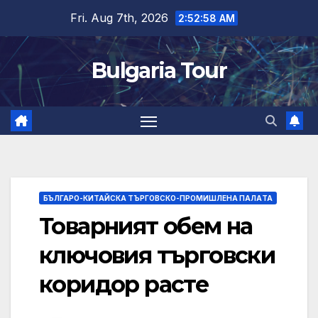
Skip
Fri. Aug 7th, 2026
2:52:59 AM
to
content
Bulgaria Tour
БЪЛГАРО-КИТАЙСКА ТЪРГОВСКО-ПРОМИШЛЕНА ПАЛAТА
Товарният обем на
ключовия търговски
коридор расте