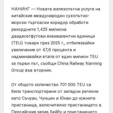
НАНИНГ — Новата железопътна услуга на
китайския международен сухопътно-
морски търговски коридор обработи
рекордните 1,425 милиона
двадесетфутови еквивалентни единици
(TEU) товари през 2025 г., отбелязвайки
увеличение от 47,6 процента и
надминавайки етапа от един милион TEU
за първи път, съобщи China Railway Nanning
Group във вторник.
От общото количество 701 000 TEU са
били транспортирани от западни региони
като Съчуан, Чунцин и Юнан до южните
пристанища, включително пристанището в
Персийския залив Бейбу и пристанището