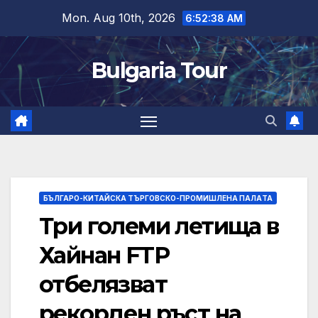
Skip
Mon. Aug 10th, 2026
6:52:39 AM
to
content
Bulgaria Tour
БЪЛГАРО-КИТАЙСКА ТЪРГОВСКО-ПРОМИШЛЕНА ПАЛAТА
Три големи летища в
Хайнан FTP
отбелязват
рекорден ръст на