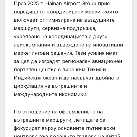
През 2025 г. Hainan Airport Group прие
поредица от координирани мерки, които
включват оптимизиране на въздушните
маршрути, сервизна поддръжка,
укрепване на координацията с други
авиокомпании и въвеждане на иновативни
маркетингови решения. Тези усилия имат
за цел да изградят регионален авиационен
портален център с лице към Тихия и
Индийския океан и да насърчат двойната
циркулация на вътрешните и
международните икономики.
По отношение на оформлението на
вътрешните маршрути, летищата се
фокусират върху основните пътнически
центрове във водещите градове на Китай