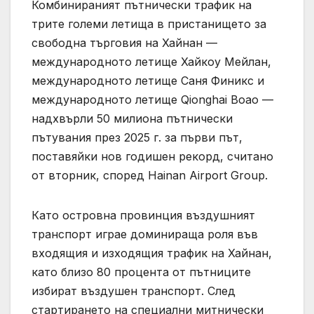
Комбинираният пътнически трафик на
трите големи летища в пристанището за
свободна търговия на Хайнан —
международното летище Хайкоу Мейлан,
международното летище Саня Финикс и
международното летище Qionghai Boao —
надхвърли 50 милиона пътнически
пътувания през 2025 г. за първи път,
поставяйки нов годишен рекорд, считано
от вторник, според Hainan Airport Group.
Като островна провинция въздушният
транспорт играе доминираща роля във
входящия и изходящия трафик на Хайнан,
като близо 80 процента от пътниците
избират въздушен транспорт. След
стартирането на специални митнически