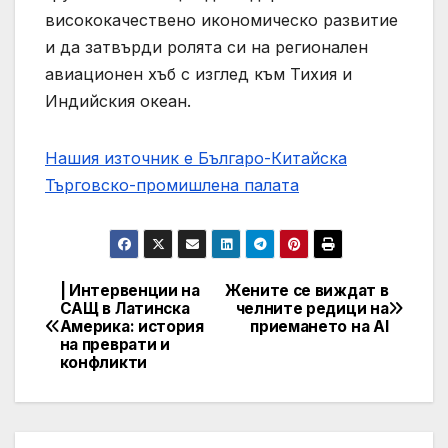
висококачествено икономическо развитие
и да затвърди ролята си на регионален
авиационен хъб с изглед към Тихия и
Индийския океан.
Нашия източник е Българо-Китайска
Търговско-промишлена палaта
| Интервенции на
Жените се виждат в
Post
САЩ в Латинска
челните редици на
Америка: история
приемането на AI
navigation
на преврати и
конфликти