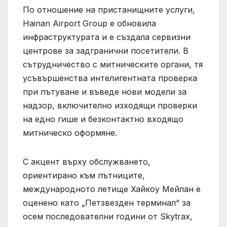
По отношение на пристанищните услуги,
Hainan Airport Group е обновила
инфраструктурата и е създала сервизни
центрове за задгранични посетители. В
сътрудничество с митническите органи, тя
усъвършенства интелигентната проверка
при пътуване и въведе нови модели за
надзор, включително изходящи проверки
на едно гише и безконтактно входящо
митническо оформяне.
С акцент върху обслужването,
ориентирано към пътниците,
международното летище Хайкоу Мейлан е
оценено като „Петзвезден терминал“ за
осем последователни години от Skytrax,