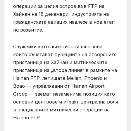
операции за целия остров във FTP на
Хайнан на 18 декември, индустрията на
гражданската авиация навлезе в нов етап
на развитие.
Служейки като авиационни шлюзове,
които съчетават функциите на отворените
пристанища на Хайнан и митническите
пристанища на „втора линия“ в рамките на
Hainan FTP, летищата Meilan, Phoenix и
Boao — управлявани от Hainan Airport
Group — заемат незаменима позиция като
основни центрове и играят централна роля
в специалните митнически операции на
Hainan FTP.