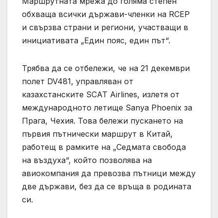
Маршрутната мрежа до голяма степен
обхваща всички държави-членки на RCEP
и свързва страни и региони, участващи в
инициативата „Един пояс, един път“.
Трябва да се отбележи, че на 21 декември
полет DV481, управляван от
казахстанските SCAT Airlines, излетя от
международното летище Sanya Phoenix за
Прага, Чехия. Това бележи пускането на
първия пътнически маршрут в Китай,
работещ в рамките на „Седмата свобода
на въздуха“, който позволява на
авиокомпания да превозва пътници между
две държави, без да се връща в родината
си.